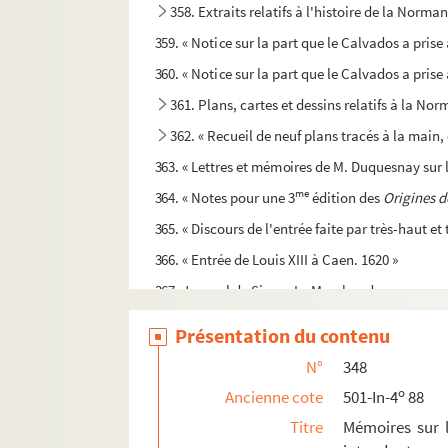
358. Extraits relatifs à l'histoire de la Norm
359. « Notice sur la part que le Calvados a pris
360. « Notice sur la part que le Calvados a pris
361. Plans, cartes et dessins relatifs à la Nor
362. « Recueil de neuf plans tracés à la main, 
363. « Lettres et mémoires de M. Duquesnay sur l
me
364. « Notes pour une 3
édition des
Origines d
365. « Discours de l'entrée faite par très-haut et
366. « Entrée de Louis XIII à Caen. 1620 »
367. Journal de Simon Le Marchand
368. « Éphémérides. Journal d'un bourgeois de 
Présentation du contenu
369. « Journal d'un bourgeois de Caen. Addition
N°
348
370. « Journal de Le Mauger, avocat du Roi ». S
o
Ancienne cote
501-In-4
88
e
371. « Mémoire pour M
Du Belloys, avocat en Par
Titre
Mémoires sur l
372. « Mémoires historiques sur la ville de Ca