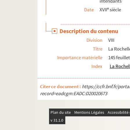
intendants
373. « Cartulaire de Caen, tiré de la Tour de L
e
Date
XVII
siècle
374. « Notitia dignitatum urbis Cadomensis ex char
375. Notes et additions écrites par l'abbé de La
Description du contenu
376. « Notes sur les origines de la ville de Caen »
Division
VIII
377. Diverses antiquités caenoises par l'abbé d
Titre
La Rochell
378. « Universitas Cadomensis », auctore abbat
Importance matérielle
145 feuille
379. « Chartularium Cadomense... collectum 1797
Index
La Rochel
380. « Cartularium Cadomense », auctore ab
381. « Notices littéraires, historiques, etc., pour
Citer ce document :
https://ccfr.bnf.fr/por
382. « Miscellanea partim Cadomensia, partim li
record=eadcgm:EADC:D20020673
383. « Miscellanea civilia et litteraria, Cadome
384. « Extraits, observations et anecdotes pour l
Plan du site
Mentions Légales
Accessibilit
385. « Anecdotes Caenoises », par l'abbé de La 
v 31.1.0
386. « Anecdotes historiques et chronologiques s