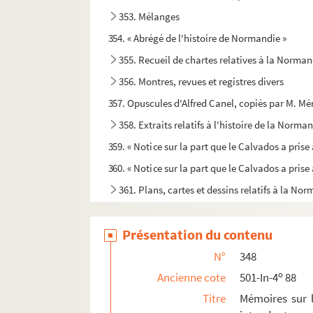
353. Mélanges
354. « Abrégé de l'histoire de Normandie »
355. Recueil de chartes relatives à la Norman
356. Montres, revues et registres divers
357. Opuscules d'Alfred Canel, copiés par M. 
358. Extraits relatifs à l'histoire de la Norm
359. « Notice sur la part que le Calvados a pris
360. « Notice sur la part que le Calvados a pris
361. Plans, cartes et dessins relatifs à la Nor
362. « Recueil de neuf plans tracés à la main, 
Présentation du contenu
363. « Lettres et mémoires de M. Duquesnay sur l
me
364. « Notes pour une 3
édition des
Origines d
N°
348
o
365. « Discours de l'entrée faite par très-haut et
Ancienne cote
501-In-4
88
Titre
Mémoires sur l
366. « Entrée de Louis XIII à Caen. 1620 »