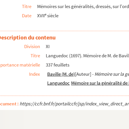
Titre
Mémoires sur les généralités, dressés, sur l'ord
émoire de M. Ferrand
e
Date
XVII
siècle
Description du contenu
Division
XI
uis XIV, par les intendants
Titre
Languedoc (1697). Mémoire de M. de Bavil
 durant l'existence de Louis XIV, par le ...
portance matérielle
337 feuillets
Index
Baville (M. de)
[Auteur]
-
Mémoire sur la g
rtois »
Languedoc
Mémoire sur la généralité de
lle
ocument :
https://ccfr.bnf.fr/portailccfr/jsp/index_view_dire