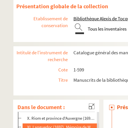
344. « Intérêts des puissances de l'Europe »
Présentation globale de la collection
345. Généalogie et histoire des rois de France
Etablissement de
Bibliothèque Alexis de Tocq
346. « Recueil de diverses pièces du [
corr.
contre le] cardinal d
conservation
347. Mémoires sur les généralités, dressés, sur l'ordre de Loui
Tous les inventaires
I. Rouen — Alençon et comté du Perche
II. Caen. Mémoire de Nicolas-Joseph Foucault, qui fut in
Intitulé de l'instrument de
Catalogue général des manu
III. Champagne (1698). Mémoire de MM. Larcher et de P
recherche
IV. Lyon (1698). Mémoire de M. de Trudenne
Cote
1-599
V. Montauban — Limoges — Roussillon
Titre
Manuscrits de la bibliothè
VI. Provence (1698). Mémoire de M. Le Bret
VII. Hainaut —Soisson
VIII. Flandre Flamingante — Pays de Lorraine et Barroi
Dans le document :
Prés
IX. Paris (1700). Mémoire de M. Bignon
X. Riom et province d'Auvergne (1699). Mémoire de M. d
XI. Languedoc (1697). Mémoire de M. de Baville