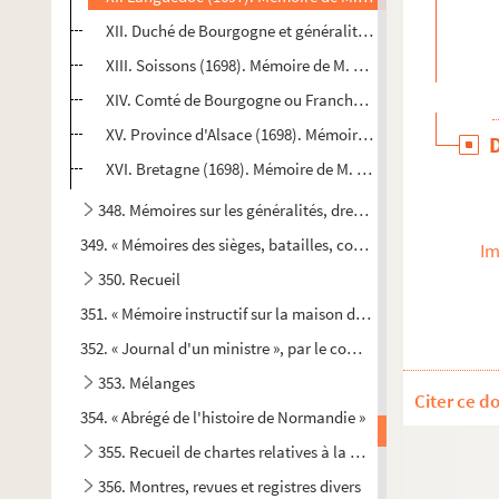
XII. Duché de Bourgogne et généralité de Dijon (1700). M
XIII. Soissons (1698). Mémoire de M. Sanson
XIV. Comté de Bourgogne ou Franche-Comté
XV. Province d'Alsace (1698). Mémoire de M. de La Grange
XVI. Bretagne (1698). Mémoire de M. de Nointel
348. Mémoires sur les généralités, dressés sur l'ordre de Lo
349. « Mémoires des sièges, batailles, combats qui se sont faits
Im
350. Recueil
me
351. « Mémoire instructif sur la maison de M
la comtesse d'A
352. « Journal d'un ministre », par le comte de Guernon-Ranvi
353. Mélanges
Citer ce d
354. « Abrégé de l'histoire de Normandie »
355. Recueil de chartes relatives à la Normandie
356. Montres, revues et registres divers