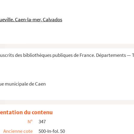
ueville. Caen-la-mer, Calvados
e Richelieu, tant en vers qu'en prose, e...
s XIV, par les intendants
tendant de Caen, de 1689 à 1706
scrits des bibliothèques publiques de France. Départements — 
ommereux
que municipale de Caen
s
entation du contenu
N°
347
'Ormesson
Ancienne cote
500-In-foI. 50