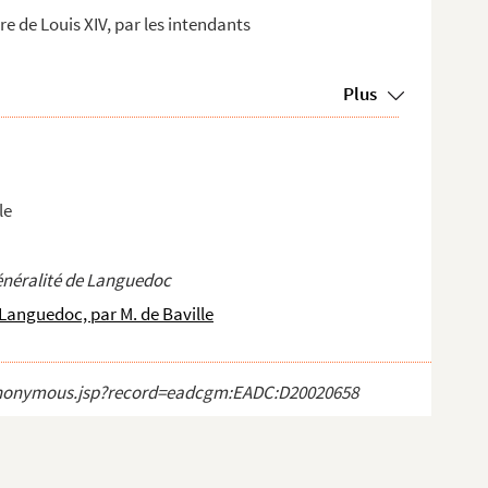
re de Louis XIV, par les intendants
Plus
le
énéralité de Languedoc
 Languedoc, par M. de Baville
ct_anonymous.jsp?record=eadcgm:EADC:D20020658