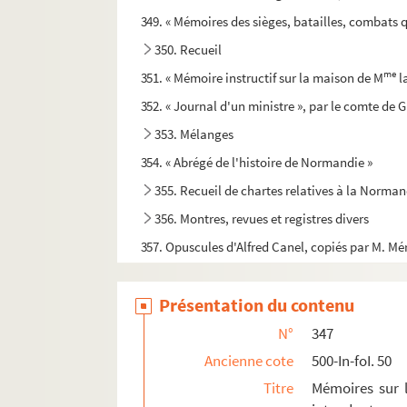
349. « Mémoires des sièges, batailles, combats qui
350. Recueil
me
351. « Mémoire instructif sur la maison de M
l
352. « Journal d'un ministre », par le comte de
353. Mélanges
354. « Abrégé de l'histoire de Normandie »
355. Recueil de chartes relatives à la Norman
356. Montres, revues et registres divers
357. Opuscules d'Alfred Canel, copiés par M. 
358. Extraits relatifs à l'histoire de la Norm
Présentation du contenu
359. « Notice sur la part que le Calvados a pris
360. « Notice sur la part que le Calvados a pris
N°
347
361. Plans, cartes et dessins relatifs à la Nor
Ancienne cote
500-In-foI. 50
Titre
Mémoires sur le
362. « Recueil de neuf plans tracés à la main, 