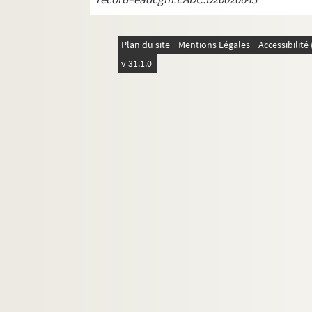
376. « Notes sur les origines de la ville de Caen »
377. Diverses antiquités caenoises par l'abbé d
Plan du site
Mentions Légales
Accessibilit
378. « Universitas Cadomensis », auctore abbat
v 31.1.0
379. « Chartularium Cadomense... collectum 1797
380. « Cartularium Cadomense », auctore ab
381. « Notices littéraires, historiques, etc., pour
382. « Miscellanea partim Cadomensia, partim li
383. « Miscellanea civilia et litteraria, Cadome
384. « Extraits, observations et anecdotes pour l
385. « Anecdotes Caenoises », par l'abbé de La 
386. « Anecdotes historiques et chronologiques s
387. « Notes sur les paroisses de Caen, etc. », p
o
388. « Liste chronologique : 1
des gardes du scel
389. Notes diverses pouvant servir à l'histoire 