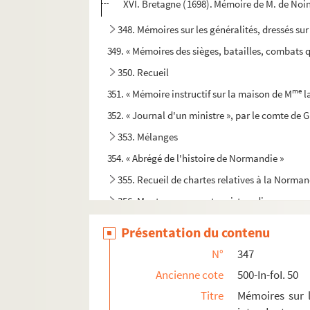
XVI. Bretagne (1698). Mémoire de M. de Noin
348. Mémoires sur les généralités, dressés sur
349. « Mémoires des sièges, batailles, combats qui
350. Recueil
me
351. « Mémoire instructif sur la maison de M
l
352. « Journal d'un ministre », par le comte de
353. Mélanges
354. « Abrégé de l'histoire de Normandie »
355. Recueil de chartes relatives à la Norman
356. Montres, revues et registres divers
357. Opuscules d'Alfred Canel, copiés par M. 
Présentation du contenu
358. Extraits relatifs à l'histoire de la Norm
N°
347
359. « Notice sur la part que le Calvados a pris
Ancienne cote
500-In-foI. 50
360. « Notice sur la part que le Calvados a pris
Titre
Mémoires sur le
361. Plans, cartes et dessins relatifs à la Nor