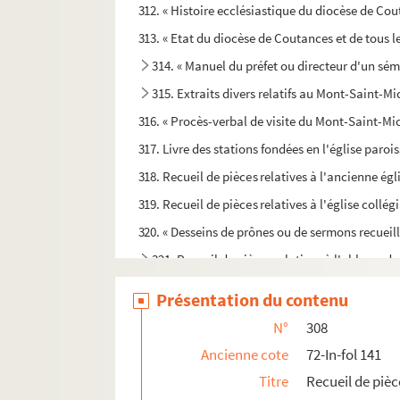
312. « Histoire ecclésiastique du diocèse de Cou
313. « Etat du diocèse de Coutances et de tous l
314. « Manuel du préfet ou directeur d'un sémin
315. Extraits divers relatifs au Mont-Saint-
316. « Procès-verbal de visite du Mont-Saint-Mic
317. Livre des stations fondées en l'église par
318. Recueil de pièces relatives à l'ancienne égl
319. Recueil de pièces relatives à l'église collé
320. « Desseins de prônes ou de sermons recueilli
321. Recueil de pièces relatives à l'abbaye d
322. Rentes et revenus de l'abbaye de Saint-Eti
Présentation du contenu
323. « Mémoires historiques sur l'abbaye de S
N°
308
324. Abrégé chronologique de l'histoire de l'a
Ancienne cote
72-In-fol 141
325. « Abrégé chronologique de l'histoire de l'a
Titre
Recueil de pièc
326. « Les justes ressentiments de l'Ordre Bénéd