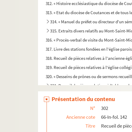
312. « Histoire ecclésiastique du diocèse de Cou
313. « Etat du diocèse de Coutances et de tous l
314. « Manuel du préfet ou directeur d'un sémin
315. Extraits divers relatifs au Mont-Saint-
316. « Procès-verbal de visite du Mont-Saint-Mic
317. Livre des stations fondées en l'église par
318. Recueil de pièces relatives à l'ancienne égl
319. Recueil de pièces relatives à l'église collé
320. « Desseins de prônes ou de sermons recueilli
321. Recueil de pièces relatives à l'abbaye d
322. Rentes et revenus de l'abbaye de Saint-Eti
Présentation du contenu
323. « Mémoires historiques sur l'abbaye de S
N°
302
324. Abrégé chronologique de l'histoire de l'a
Ancienne cote
66-In-fol. 142
325. « Abrégé chronologique de l'histoire de l'a
Titre
Recueil de pièc
326. « Les justes ressentiments de l'Ordre Bénéd