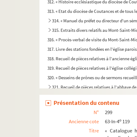
312. « Histoire ecclésiastique du diocèse de Cou
313. « Etat du diocèse de Coutances et de tous l
314. « Manuel du préfet ou directeur d'un sémin
315. Extraits divers relatifs au Mont-Saint-
316. « Procès-verbal de visite du Mont-Saint-Mic
317. Livre des stations fondées en l'église par
318. Recueil de pièces relatives à l'ancienne égl
319. Recueil de pièces relatives à l'église collé
320. « Desseins de prônes ou de sermons recueilli
321. Recueil de pièces relatives à l'abbaye d
322. Rentes et revenus de l'abbaye de Saint-Eti
Présentation du contenu
323. « Mémoires historiques sur l'abbaye de S
N°
299
324. Abrégé chronologique de l'histoire de l'a
o
Ancienne cote
63-In-4
119
325. « Abrégé chronologique de l'histoire de l'a
Titre
« Catalogue hi
326. « Les justes ressentiments de l'Ordre Bénéd