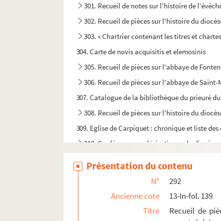
301. Recueil de notes sur l'histoire de l'évêc
302. Recueil de pièces sur l'histoire du dioc
303. « Chartrier contenant les titres et char
304. Carte de novis acquisitis et elemosinis
305. Recueil de pièces sur l'abbaye de Fonte
306. Recueil de pièces sur l'abbaye de Saint-
307. Catalogue de la bibliothèque du prieuré du
308. Recueil de pièces sur l'histoire du dioc
309. Eglise de Carpiquet : chronique et liste des
310. Conférences ecclésiastiques du diocèse 
311. « Chapelle de madame la comtesse d'Artois
Présentation du contenu
312. « Histoire ecclésiastique du diocèse de Cou
N°
292
313. « Etat du diocèse de Coutances et de tous l
Ancienne cote
13-In-fol. 139
314. « Manuel du préfet ou directeur d'un sémin
Titre
Recueil de piè
315. Extraits divers relatifs au Mont-Saint-