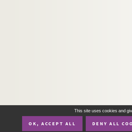
402. « Prairie de Caen, Saint-Ouen, Venoix »
403. Recueil de pièces relatives à la « prairie d
404. Recueil de pièces relatives aux droits de cha
405. Pièces relatives à la période révolutionn
406. « Registre des contractz héréditaires deva
407. « Procès-verbal de dires et raisons des hab
408. « Rétablissement du port de Port-en-Bessin
409. « Notice sur les travaux exécutés pour le r
410. « Mémoires sur l'histoire du Cotentin, par 
411. Pièces et fragments divers relatifs à l'hi
412. Chronique de Mortain et recherches histor
413. « Prise de Cherbourg par les Anglois, le 8 a
This site uses cookies and gi
414. « Prise de la ville de Cherbourg par les Ang
415. Copies de pièces relatives à la maison d
OK, ACCEPT ALL
DENY ALL CO
416. Notes manuscrites de M. Jean-Achille Devill