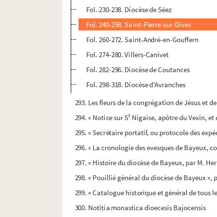
Fol. 230-238. Diocèse de Séez
Fol. 240-258. Saint-Pierre-sur-Dives
Fol. 260-272. Saint-André-en-Gouffern
Fol. 274-280. Villers-Canivet
Fol. 282-296. Diocèse de Coutances
Fol. 298-318. Diocèse d'Avranches
293. Les fleurs de la congrégation de Jésus et d
t
294. « Notice sur S
Nigaise, apôtre du Vexin, et d
295. « Secrétaire portatif, ou protocole des expé
296. « La cronologie des evesques de Bayeux, con
297. « Histoire du diocèse de Bayeux, par M. He
298. « Pouillié général du diocèse de Bayeux », 
299. « Catalogue historique et général de tous le
300. Notitia monastica dioecesis Bajocensis