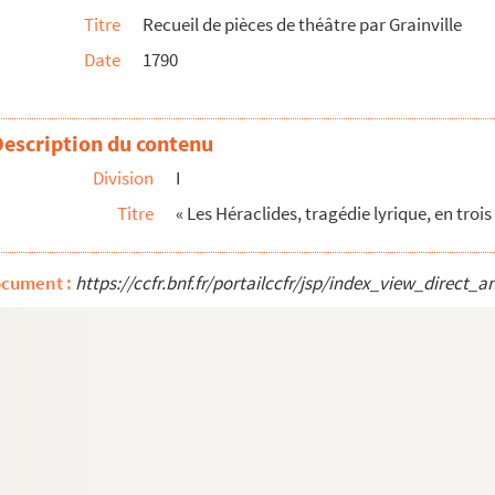
Titre
Recueil de pièces de théâtre par Grainville
e d'ariettes »
Date
1790
784 », par Grainville
et comparé avec ceux d'Homère, de Virgile, ...
Description du contenu
la première fois en français », par Grainv...
Division
I
. Bétourné »
Titre
« Les Héraclides, tragédie lyrique, en trois
oine Giguet »
ocument :
https://ccfr.bnf.fr/portailccfr/jsp/index_view_dire
esnil »
teur ès-lois et membre de l'Académie des bel...
 A. Thevenot
 et Carolo Porée, in regio Ludovici Magni...