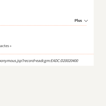
Plus
 actes »
ct_anonymous.jsp?record=eadcgm:EADC:D20020400