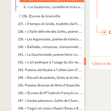
II. « Le Souterrain, comédie en trois actes et en prose mêlé
236. Œuvres de Grainville
237. « Il tempio di Gnido, tradotto dal francese in italiano... 1
238. « L'Italie délivrée des Goths, poème du Trissin, analysé 
239. « Les Argonautes, poème de Valerius Flaccus, traduit pour 
240. « Ballades, romances, chansonnettes et nocturnes, par A
241. « La Daumontade, poème héroï-comique en six chants »
242. « L'art poétique à l'usage du dix-neuvième siècle par Ant
Citer ce d
243. Poésies attribuées à l'abbé Léon d'Aurevilly
244. « Recueil de poésies, faites et écrites par M. Bayeux-Dum
245. Poésies diverses de Mme d'Osseville
e
246. « Œuvres de M
Gabriel-François Le Cavelier, avocat, doc
247. « Saules pleureurs. Gothe de Chamborand, poème », par
248. « Tragici et comici theatri flores a RR. PP. X. de la Sante