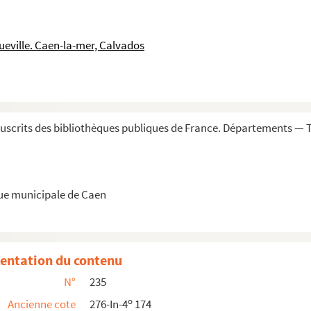
mp
ur, partie de la guerre... »
ueville. Caen-la-mer, Calvados
royaume sous la minorité de Louis XV », par...
scrits des bibliothèques publiques de France. Départements — 
es imprimés, par M. Méritte-Longchamp
etractata, anno 1731 »
 et de la Normandie »
que municipale de Caen
 feuilles volantes »
.-B.-Chr. Grainville »
entation du contenu
N°
235
o
Ancienne cote
276-In-4
174