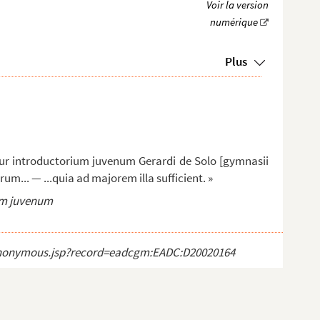
Plus
tur introductorium juvenum Gerardi de Solo [gymnasii
m... — ...quia ad majorem illa sufficient. »
um juvenum
ct_anonymous.jsp?record=eadcgm:EADC:D20020164