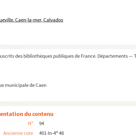
antes
esmoueux, medicinae professor »
ueville. Caen-la-mer, Calvados
de la main de M. Guilbert... M. Marescot, ...
a methodum Tournefortianam dispositae »
arcs », par François-Henri, duc d'Harcourt
scrits des bibliothèques publiques de France. Départements — 
lois. 1771 »
ammed ben Ahmed ben Elkhidhr ben Ali
que municipale de Caen
entation du contenu
N°
94
idotario Nicholai.»
o
Ancienne cote
401-In-4
48