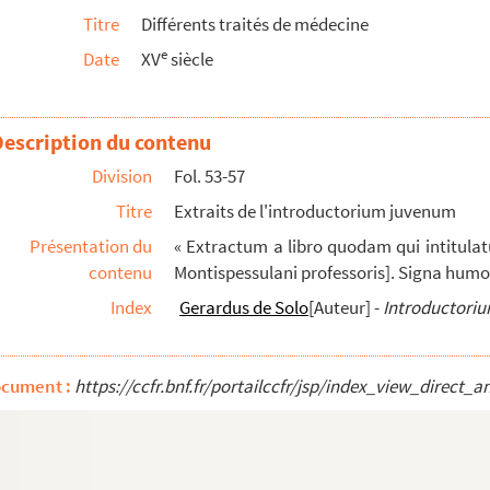
Titre
Différents traités de médecine
e
Date
XV
siècle
aladies des corps et des âmes, par M. de L...
efort
Description du contenu
efort
Division
Fol. 53-57
Titre
Extraits de l'introductorium juvenum
Présentation du
« Extractum a libro quodam qui intitula
contenu
Montispessulani professoris]. Signa humoru
Index
Gerardus de Solo
[Auteur]
-
Introductori
in
ocument :
https://ccfr.bnf.fr/portailccfr/jsp/index_view_dire