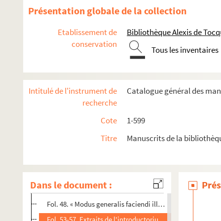
84. Botanique. Méthodes de plantation et catalogue de pl
Présentation globale de la collection
85. « Methodus horti regii Parisiensis. — Scripsit Nicolaus D
Etablissement de
Bibliothèque Alexis de Tocq
86. Flore
conservation
87. « Catalogue des plantes démontrées à Caen, en 1739, écrit 
Tous les inventaires
88. « Catalogus plantarum quae Cadomi demonstrantur juxt
89. « Traité de la décoration des dehors, des jardins et des p
Intitulé de l'instrument de
Catalogue général des manu
89bis. « Extrait de l'art de décorer les jardins, traduit de l'ang
recherche
90. Kitâb eldjami
Cote
1-599
91. Extraits d'un ouvrage de médecine de Abdallah ben Moh
Titre
Manuscrits de la bibliothè
92. Rhazis et Elluchasem Elimithar opuscula medica
93. Opuscula medica
94. Différents traités de médecine
Dans le document :
Prés
Nicholai Praepositi seu Salernitani antidotarium
Fol. 48. « Modus generalis faciendi illa que intrant in ant
Fol. 53-57. Extraits de l'introductorium juvenum