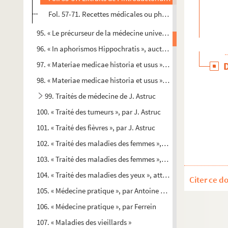
Fol. 57-71. Recettes médicales ou pharmaceutiques
95. « Le précurseur de la médecine universelle de toutes les m
96. « In aphorismos Hippochratis », auctore Nicolao Andry
97. « Materiae medicae historia et usus », auctore P. de Tourn
98. « Materiae medicae historia et usus », auctore P. de Tourn
99. Traités de médecine de J. Astruc
100. « Traité des tumeurs », par J. Astruc
101. « Traité des fièvres », par J. Astruc
102. « Traité des maladies des femmes », par J. Astruc
103. « Traité des maladies des femmes », par J. Astruc
104. « Traité des maladies des yeux », attribué à Antoine Ferre
Citer ce d
105. « Médecine pratique », par Antoine Ferrein
106. « Médecine pratique », par Ferrein
107. « Maladies des vieillards »