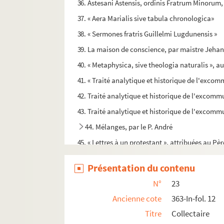
36. Astesani Astensis, ordinis Fratrum Minoru
37. « Aera Marialis sive tabula chronologica»
38. « Sermones fratris Guillelmi Lugdunensis »
39. La maison de conscience, par maistre Jehan
40. « Metaphysica, sive theologia naturalis », a
41. « Traité analytique et historique de l'excom
42. Traité analytique et historique de l'excomm
43. Traité analytique et historique de l'excomm
44. Mélanges, par le P. André
45. « Lettres à un protestant », attribuées au P
46. « Discours sur les miracles de Jésus-Christ
Présentation du contenu
47. « Sermons par Daniel Saint, prestre, 1762»
N°
23
48. « Apologie pour les prêtres médecins, à Son
Ancienne cote
363-In-fol. 12
49. Traduction française des deux premiers livre
Titre
Collectaire
50. Libellus super electionibus