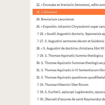
22. « Excerpta ex breviario Senonensi, edito ann
23. Collectaire
24. Breviarium Lexoviense
25. « Expositio Johannis Chrysostomi super s
26. « Aurelii Augustini doctoris, Ypponensis e
27. S. Augustini sermones decem et Guidonis 
28. « S. Augustini de doctrina christiana libri IIII
29. S. Thomae Aquinatis Summa theologica
30. S. Thomae Aquinatis Summae theologicae 
31. S. Thomae Aquinatis in IV Sententiarum lib
32. S. Thomae Aquinatis questiones quodlibeta
33. Thomae Hibernici liber florum
34. S. Eucherii, episcopi Lugdunensis, opuscu
35. [Recueil d'œuvres de saint Raymundus de P