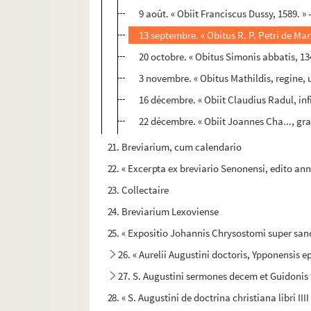
9 août. « Obiit Franciscus Dussy, 1589. »
13 septembre. « Obitus R. P. Petri de Mar
20 octobre. « Obitus Simonis abbatis, 134
3 novembre. « Obitus Mathildis, regine, u
16 décembre. « Obiit Claudius Radul, inf
22 décembre. « Obiit Joannes Cha..., gra
21. Breviarium, cum calendario
22. « Excerpta ex breviario Senonensi, edito ann
23. Collectaire
24. Breviarium Lexoviense
25. « Expositio Johannis Chrysostomi super s
26. « Aurelii Augustini doctoris, Ypponensis e
27. S. Augustini sermones decem et Guidonis 
28. « S. Augustini de doctrina christiana libri IIII