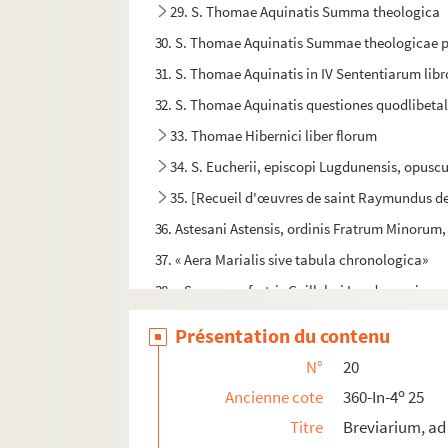
29. S. Thomae Aquinatis Summa theologica
30. S. Thomae Aquinatis Summae theologicae 
31. S. Thomae Aquinatis in IV Sententiarum lib
32. S. Thomae Aquinatis questiones quodlibeta
33. Thomae Hibernici liber florum
34. S. Eucherii, episcopi Lugdunensis, opuscu
35. [Recueil d'œuvres de saint Raymundus de P
36. Astesani Astensis, ordinis Fratrum Minoru
37. « Aera Marialis sive tabula chronologica»
38. « Sermones fratris Guillelmi Lugdunensis »
39. La maison de conscience, par maistre Jehan
Présentation du contenu
40. « Metaphysica, sive theologia naturalis », a
N°
20
41. « Traité analytique et historique de l'excom
o
Ancienne cote
360-In-4
25
42. Traité analytique et historique de l'excomm
Titre
Breviarium, ad
43. Traité analytique et historique de l'excomm