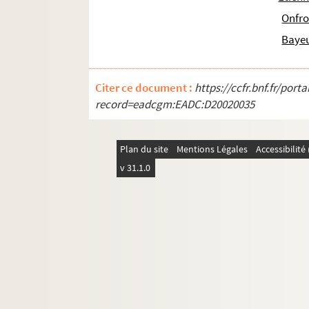
58. « Remarques sur la coutume de Normandie, p
Onfro
59. « Remarques sur la coutume de Normandie, p
Baye
60. Remarques sur la coutume de Normandie, p
61. Extraits des « registres du conseil secret d
Citer ce document :
https://ccfr.bnf.fr/por
62. « Histoire du parlement de Normandie, depuis
record=eadcgm:EADC:D20020035
63. Notes historiques et biographiques sur le 
64. « Observations sur les ordonnances, par M. 
Plan du site
Mentions Légales
Accessibilit
65. « Observations ou réponse à un écrit imprimé
v 31.1.0
66. Décisions du Conseil du roi
67. Prérogatives et dignité du clergé, de la nobl
68. « Distiques moraux de Caton »
69. Philosophia, auctore G. Mazurio
70. « Extraits de Descartes et de Malebranche »,
71. « Instruction pour un enfant qui est dans les