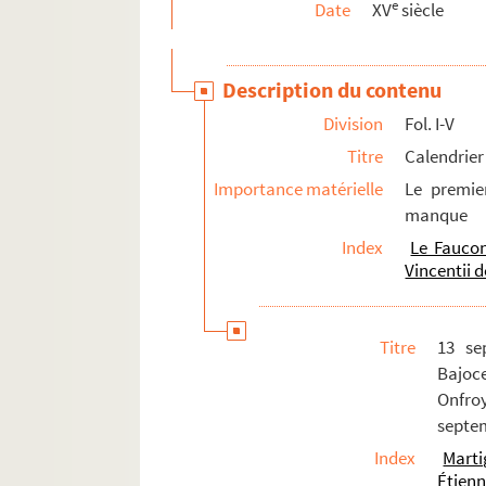
e
Date
XV
siècle
44. Mélanges, par le P. André
45. « Lettres à un protestant », attribuées au P
Description du contenu
46. « Discours sur les miracles de Jésus-Christ
Division
Fol. I-V
47. « Sermons par Daniel Saint, prestre, 1762»
Titre
Calendrier
48. « Apologie pour les prêtres médecins, à Son
Importance matérielle
Le premier
49. Traduction française des deux premiers livre
manque
50. Libellus super electionibus
Index
Le Faucon
51. Mélanges
Vincentii d
52. « Antonii Gosselini [tractatus] de legibus 
53. « Table alphabétique des matières contenues
Titre
13 se
54. « Mémoire du parlement de Paris au sujet de
Bajoc
Onfro
55. Coutume de Normandie
septem
56. Coutume de Normandie
Index
Marti
57. « Remarques de M. de La Huberdière Deslan
Étien