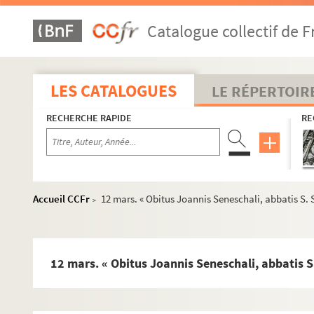
Catalogue collectif de F
LES CATALOGUES
LE RÉPERTOIR
RECHERCHE RAPIDE
RE
1. Biblia, ex translatione S. Hieronymi
2. Biblia, ex translatione S. Hieronymi
Accueil CCFr
12 mars. « Obitus Joannis Seneschali, abbatis S. 
>
3. Nicolai de Lyra postillae in Vetus Testamentum
4. Bedae expositionis in Canticum canticorum libri VII
5. « Réflexions chrétiennes sur l'Évangile »
12 mars. « Obitus Joannis Seneschali, abbatis S
6. « Concorde »
7. Psautier en arabe
8. Les psaumes de David, en arabe