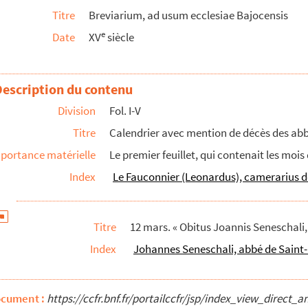
Titre
Breviarium, ad usum ecclesiae Bajocensis
e
Date
XV
siècle
t baillivus hujus monasterii, 1589 »
astrensis et abbatis S. Stephani, 1512 »
Description du contenu
hujus mensis [août], obiit Leonardus Le Fauco...
Division
Fol. I-V
i Bajocensis, abbatis S. Stephani, 1531. » — ...
Titre
Calendrier avec mention de décès des abb
t Nicolaus de Parfourru, granatarius, XI octob...
portance matérielle
Le premier feuillet, qui contenait les mois
i, regis, 1084 »
Index
Le Fauconnier (Leonardus), camerarius de
 »
. » -Obiit Joannes Castel, novitius, 16 novemb...
Titre
12 mars. « Obitus Joannis Seneschali,
Index
Johannes Seneschali, abbé de Saint
ocument :
https://ccfr.bnf.fr/portailccfr/jsp/index_view_dire