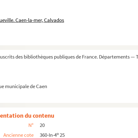
ibe »
ueville. Caen-la-mer, Calvados
scrits des bibliothèques publiques de France. Départements — 
proses mariales et recettes médicales sous l...
um usum Lexoviensis ecclesie »
que municipale de Caen
entation du contenu
N°
20
aint-Etienne
o
Ancienne cote
360-In-4
25
hani, 1400 »