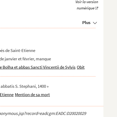
Plus
és de Saint-Etienne
 de janvier et février, manque
 Bolha et abbas Sancti Vincentii de Sylvis
Obit
 abbatis S. Stephani, 1400 »
-Etienne
Mention de sa mort
ct_anonymous.jsp?record=eadcgm:EADC:D20020029