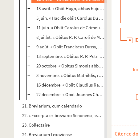
13 avril. « Obiit Hugo, abbas hujus monasterii »
5 juin. « Hac die obiit Carolus Du Moulin, grangerius e
11 juin. « Obiit Carolus de Grimouville, 1588 »
8 juillet. « Obitus R. P. Caroli de Martigni, episcopi C
9 août. « Obiit Franciscus Dussy, 1589. » — « xiii die 
13 septembre. « Obitus R. P. Petri de Martigny, episcop
20 octobre. « Obitus Simonis abbatis, 1342. » — « Obii
Im
3 novembre. « Obitus Mathildis, regine, uxoris Vuillelm
16 décembre. « Obiit Claudius Radul, infirmarius, 1593
22 décembre. « Obiit Joannes Cha..., granatarius, 1589
21. Breviarium, cum calendario
22. « Excerpta ex breviario Senonensi, edito anno 1726 »
23. Collectaire
Citer ce d
24. Breviarium Lexoviense