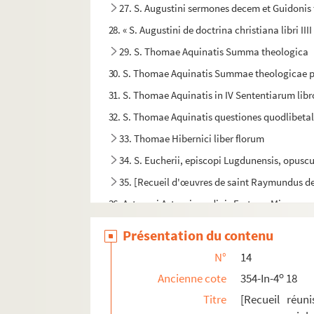
27. S. Augustini sermones decem et Guidonis 
28. « S. Augustini de doctrina christiana libri IIII
29. S. Thomae Aquinatis Summa theologica
30. S. Thomae Aquinatis Summae theologicae 
31. S. Thomae Aquinatis in IV Sententiarum lib
32. S. Thomae Aquinatis questiones quodlibeta
33. Thomae Hibernici liber florum
34. S. Eucherii, episcopi Lugdunensis, opuscu
35. [Recueil d'œuvres de saint Raymundus de P
36. Astesani Astensis, ordinis Fratrum Minoru
37. « Aera Marialis sive tabula chronologica»
Présentation du contenu
38. « Sermones fratris Guillelmi Lugdunensis »
N°
14
39. La maison de conscience, par maistre Jehan
o
Ancienne cote
354-In-4
18
40. « Metaphysica, sive theologia naturalis », a
Titre
[Recueil réuni
41. « Traité analytique et historique de l'excom