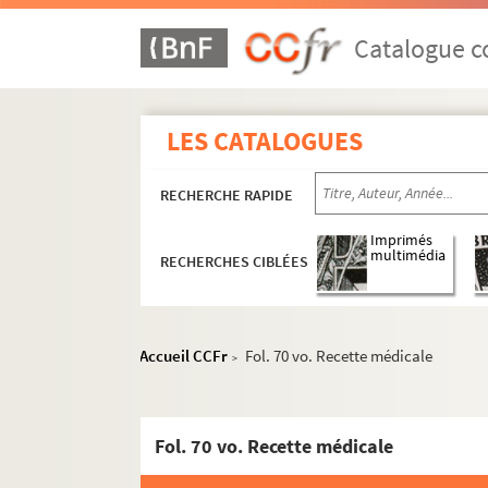
Catalogue co
LES CATALOGUES
RECHERCHE RAPIDE
Imprimés
multimédia
RECHERCHES CIBLÉES
1. Biblia, ex translatione S. Hieronymi
Accueil CCFr
Fol. 70 vo. Recette médicale
>
2. Biblia, ex translatione S. Hieronymi
3. Nicolai de Lyra postillae in Vetus Testament
Fol. 70 vo. Recette médicale
4. Bedae expositionis in Canticum canticorum li
5. « Réflexions chrétiennes sur l'Évangile »