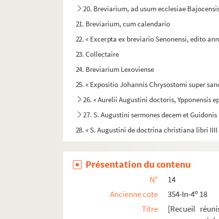
20. Breviarium, ad usum ecclesiae Bajocensi
21. Breviarium, cum calendario
22. « Excerpta ex breviario Senonensi, edito ann
23. Collectaire
24. Breviarium Lexoviense
25. « Expositio Johannis Chrysostomi super s
26. « Aurelii Augustini doctoris, Ypponensis e
27. S. Augustini sermones decem et Guidonis 
28. « S. Augustini de doctrina christiana libri IIII
29. S. Thomae Aquinatis Summa theologica
30. S. Thomae Aquinatis Summae theologicae 
Présentation du contenu
31. S. Thomae Aquinatis in IV Sententiarum lib
N°
14
32. S. Thomae Aquinatis questiones quodlibeta
o
Ancienne cote
354-In-4
18
33. Thomae Hibernici liber florum
Titre
[Recueil réuni