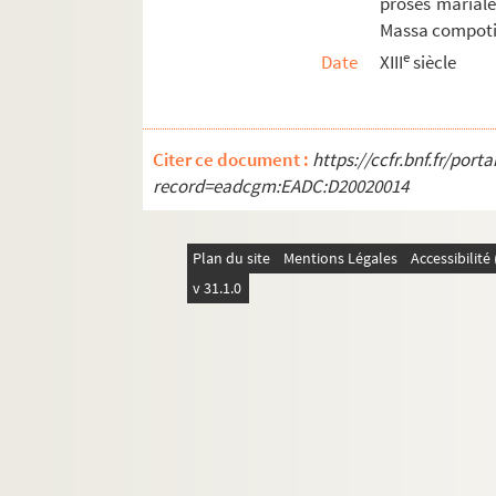
proses mariales
34. S. Eucherii, episcopi Lugdunensis, opuscu
Massa compoti.
35. [Recueil d'œuvres de saint Raymundus de P
e
Date
XIII
siècle
36. Astesani Astensis, ordinis Fratrum Minoru
37. « Aera Marialis sive tabula chronologica»
38. « Sermones fratris Guillelmi Lugdunensis »
Citer ce document :
https://ccfr.bnf.fr/por
39. La maison de conscience, par maistre Jehan
record=eadcgm:EADC:D20020014
40. « Metaphysica, sive theologia naturalis », a
41. « Traité analytique et historique de l'excom
Plan du site
Mentions Légales
Accessibilit
42. Traité analytique et historique de l'excomm
v 31.1.0
43. Traité analytique et historique de l'excomm
44. Mélanges, par le P. André
45. « Lettres à un protestant », attribuées au P
46. « Discours sur les miracles de Jésus-Christ
47. « Sermons par Daniel Saint, prestre, 1762»
48. « Apologie pour les prêtres médecins, à Son