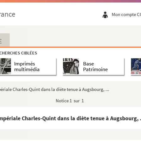
béliard, contenant des chroniques du compilat...
rance
Mon compte C
et Pacis, habitum atque inchoatum a summe rev...
ssantes et curieuses tirées des meilleurs a...
a description du cheval et de toutes ses ...
E
Jésus-Christ selon la concordance des quatr...
CHERCHES CIBLÉES
r ni date). Cahier d'écolier
Imprimés
Base
e : « Catalogue de livres rares et de pr...
multimédia
Patrimoine
eri, monarchae augustissimi, Persarum regis i...
omposition de M. de Caluisac... suivi d'u...
périale Charles-Quint dans la diète tenue à Augsbourg, ...
e equitis aurei, et juris utriusque ac med...
Notice
1 sur 1
eaux », par Besuchet
mpériale Charles-Quint dans la diète tenue à Augsbourg, .
re de l'Oratoire », suivi de deux traités, ...
und Gand Graften zu Hessen Erbschaft, den 14 Ma...