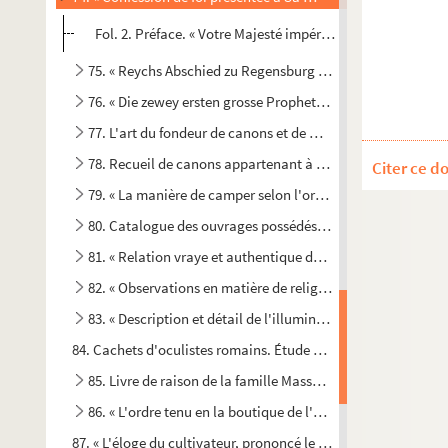
Fol. 2. Préface. « Votre Majesté impériale a depuis peu de
75. « Reychs Abschied zu Regensburg aufgerichtet anno 1541
76. « Die zewey ersten grosse Propheters Esaïas und Jeremi
77. L'art du fondeur de canons et de mortiers
78. Recueil de canons appartenant à l'artillerie de Charles
Citer ce d
79. « La manière de camper selon l'ordre et practique de fut 
80. Catalogue des ouvrages possédés par la Bibliothèque 
81. « Relation vraye et authentique du discours en théologi
82. « Observations en matière de religion à messieurs Macle
83. « Description et détail de l'illumination de l'avenue et 
84. Cachets d'oculistes romains. Étude de bibliographie et d'
85. Livre de raison de la famille Masson, de Montbéliard
86. « L'ordre tenu en la boutique de l'apothicaire de Son Ex
87. « L'éloge du cultivateur, prononcé le onze février 1772 par 