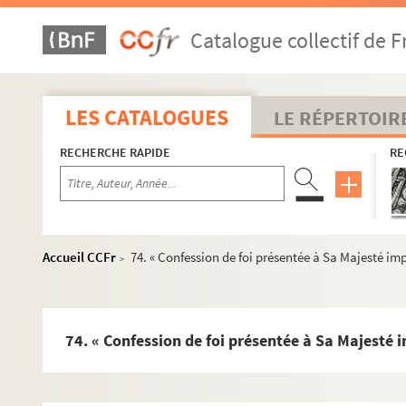
46. Recueil de Georges-Louis Richardot sur le Comté de Mont
Catalogue collectif de F
47. « Collegium in libros III Hugonis Grotii de Jure Belli 
48. Journal domestique ou Recueil de quelques matières intére
49. Le maréchal parfait: traité d'art vétérinaire, comprenant l
LES CATALOGUES
LE RÉPERTOIR
50. Histoire des souffrances et de la mort de Notre-Seigneur 
RECHERCHE RAPIDE
RE
51. Offices de Cicéron, traduits en français (sans nom d'auteu
52. « Notice pour la connaissance des livres anciens », suivie d
53. « Historia Esteris imperatricis, olim serenissimae Assu
54. « L'éloge du poème lirique de l'opéra de Zoroastre, de la c
Accueil CCFr
74. « Confession de foi présentée à Sa Majesté im
>
55. « Henrici-Cornelii Agrippae ab Nettenheym, armatae militia
56. « Essai d'un dictionnaire des abbayes de l'ordre de Cît
57. Tableaux utiles à la jeunesse et à ceux qui l'instruisent
74. « Confession de foi présentée à Sa Majesté i
58. « Maximes de la chaire, par le Révérend Père Gachet, prêt
59. « Griend hocher und Kurtzer Bericht zwischen Nassaus 