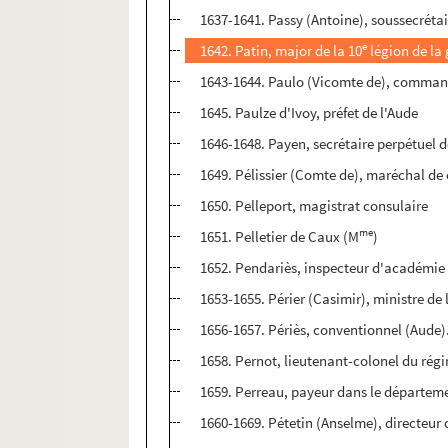
1637-1641. Passy (Antoine), soussecrétair
e
1642. Patin, major de la 10
légion de la 
1643-1644. Paulo (Vicomte de), comma
1645. Paulze d'Ivoy, préfet de l'Aude
1646-1648. Payen, secrétaire perpétuel d
1649. Pélissier (Comte de), maréchal d
1650. Pelleport, magistrat consulaire
me
1651. Pelletier de Caux (M
)
1652. Pendariès, inspecteur d'académie
1653-1655. Périer (Casimir), ministre de l
1656-1657. Périès, conventionnel (Aude).
1658. Pernot, lieutenant-colonel du ré
1659. Perreau, payeur dans le départeme
1660-1669. Pétetin (Anselme), directeur 