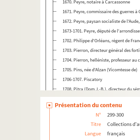
1670. Peyre, notaire à Carcassonne
1671. Peyre, commissaire des guerres à 
1672. Peyre, paysan socialiste de l'Aude
1673-1701. Peyre, député de l'arrondis
1702. Philippe d'Orléans, régent de Fran
1703. Pierron, directeur général des for
1704. Pierron, helléniste, professeur au
1705. Pins, née d'Alzan (Vicomtesse de)
1706-1707. Piscatory
1708. Pitra (Dom J.-B.), directeur du sém
1709-1710. Podemas, député du Gers
Présentation du contenu
1711. Polychroniadès, général grec
N°
299-300
1712-1719. Pons de l'Hérault (André, com
Titre
Collections d'
1720. Pontus-Cimier, peintre
Langue
français
1721. Portal, poète carcassonnais