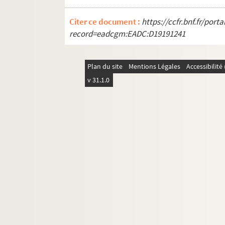
T. [Titre absent ou non renseigné]
Citer ce document :
https://ccfr.bnf.fr/por
V. [Titre absent ou non renseigné]
record=eadcgm:EADC:D19191241
W. [Titre absent ou non renseigné]
Plan du site
Mentions Légales
Accessibilit
v 31.1.0