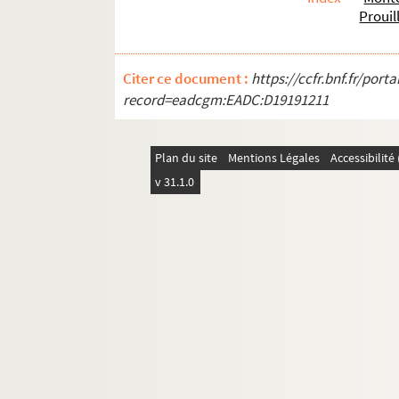
Prouil
Citer ce document :
https://ccfr.bnf.fr/por
record=eadcgm:EADC:D19191211
Plan du site
Mentions Légales
Accessibilit
v 31.1.0