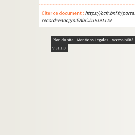
Citer ce document :
https://ccfr.bnf.fr/por
record=eadcgm:EADC:D19191119
Plan du site
Mentions Légales
Accessibilit
v 31.1.0