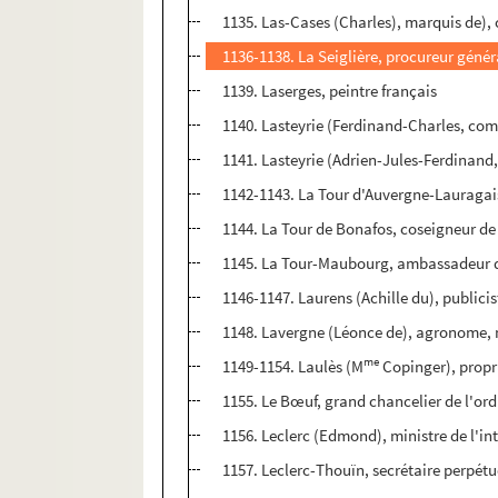
1135. Las-Cases (Charles), marquis de),
1136-1138. La Seiglière, procureur génér
1139. Laserges, peintre français
1140. Lasteyrie (Ferdinand-Charles, com
1141. Lasteyrie (Adrien-Jules-Ferdinand
1142-1143. La Tour d'Auvergne-Lauragai
1144. La Tour de Bonafos, coseigneur de 
1145. La Tour-Maubourg, ambassadeur de
1146-1147. Laurens (Achille du), publicis
1148. Lavergne (Léonce de), agronome, m
me
1149-1154. Laulès (M
Copinger), propri
1155. Le Bœuf, grand chancelier de l'ord
1156. Leclerc (Edmond), ministre de l'in
1157. Leclerc-Thouïn, secrétaire perpétu