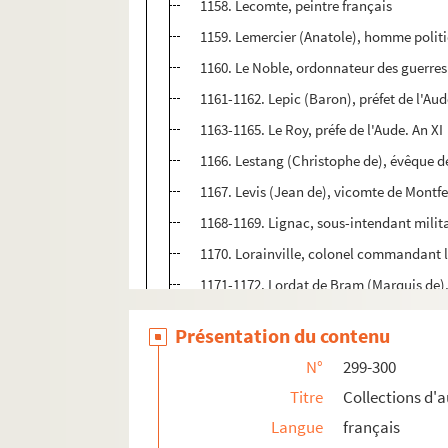
1158. Lecomte, peintre français
1159. Lemercier (Anatole), homme politi
1160. Le Noble, ordonnateur des guerres
1161-1162. Lepic (Baron), préfet de l'Au
1163-1165. Le Roy, préfe de l'Aude. An XI
1166. Lestang (Christophe de), évêque 
1167. Levis (Jean de), vicomte de Montfe
1168-1169. Lignac, sous-intendant milit
1170. Lorainville, colonel commandant 
1171-1172. Lordat de Bram (Marquis de)
1173. Lordat de Bram (Commandeur de),
Présentation du contenu
1174. Louis XIII, roi de France
N°
299-300
1175. Louis-Charles de Bourbon, gouve
Titre
Collections d'
1176. Louis XVI, roi de France
Langue
français
e
1177. Louis (François), capitaine au 94
d