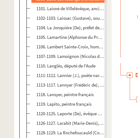
1101. Laisné de Villelévêque, ancien député et queste
1102-1103. Laissac (Gustave), souspréfet de Château
1104. La Jonquière (De), préfet de l'Aude
1105. Lamartine (Alphonse du Prat de), célèbre poète 
1106. Lambert Sainte-Croix, homme politique françai
1107-1109. Lamoignon (Nicolas de), seigneur de Bavi
1110. Langlès, député de l'Aude
1111-1112. Lannier (J.), poète narbonnais
1113-1117. Lannyer (Frédéric de), sous-préfet de l'a
1118. Lansyer, peintre français
1119. Lapito, peintre français
1120-1125. Laporte (De), évêque de Carcassonne
1126-1127. Larabit (Marie-Denis), homme politique fr
1128-1129. La Rochefoucauld (Comte Jules de), dépu