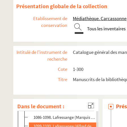
1005-1008. Laborie (Abbé), professeur
Présentation globale de la collection
1009. Labouchère (P.-C.)
Etablissement de
Médiathèque. Carcassonne
1010-1012. Labouillerie (De), évêque de Carcassonne
conservation
Tous les inventaires
1013-1071. Labouïsse-Rochefort, littérateur
1072-1074. Lacave-Laplagne, député, ministre des fi
1075. Lacaze, conseiller du Roi, châtelain de Montréa
Intitulé de l'instrument de
Catalogue général des manu
1076-1077. Lacépède (Comte de), grand chancelier de 
recherche
1078. Lacordaire (J.-B.-Henri), Dominicain, prédicate
Cote
1-300
1079. La Faille (Germain de), historien français
Titre
Manuscrits de la bibliothè
1080. Lafayette (Gilbert du Mortier, marquis de)
1081-1083. Lafayette (Calemart de), député de la Hau
1084. Laffite, peintre français
Dans le document :
Prés
1085. Laffond de Saint-Mur, homme politique françai
1086-1098. Lafressange (Marquis de), député de la Ha
1099-1100. Lafressange (Alfred de), fils du précédent