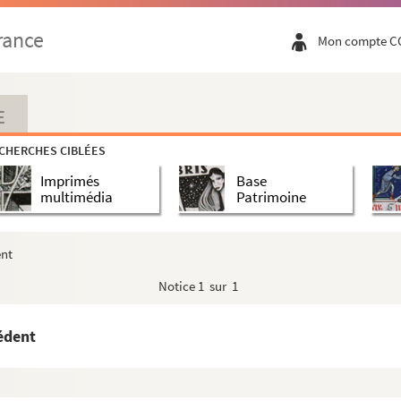
rance
Mon compte C
E
CHERCHES CIBLÉES
Imprimés
Base
multimédia
Patrimoine
ent
Notice
1 sur 1
cédent