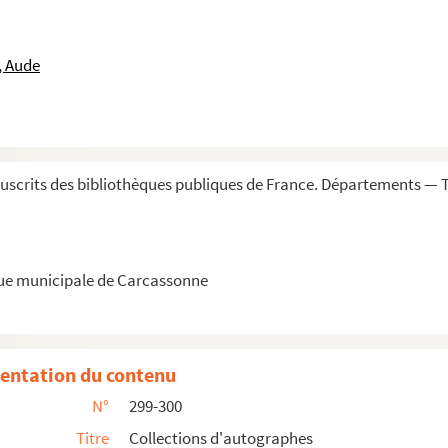
, Aude
nances
l (Aude)
scrits des bibliothèques publiques de France. Départements — 
la Légion d'honneur. An XIII
ur français
que municipale de Carcassonne
te-Loire
entation du contenu
s
N°
299-300
ute-Loire
Titre
Collections d'autographes