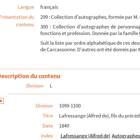
Langue
français
ur
Présentation du
299 : Collection d'autographes, formée par M.
-Chinon
contenu
300 : Collection d'autographes de personna
fonctions et profession. Donnée par la famille
français
Suit la liste par ordre alphabétique de ces de
s
de Carcassonne. D'autres ont été donnés par 
lle, intendant du Languedoc
Description du contenu
Division
L
rrondissement de Carcassonne
Division
1099-1100
Titre
Lafressange (Alfred de), fils du précé
ançais, sénateur
Date
1840
té
Index
Lafressange (Alfred de)
Autographes