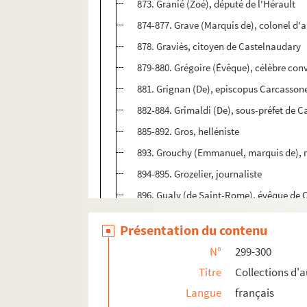
873. Granié (Zoé), député de l'Hérault
874-877. Grave (Marquis de), colonel d'ar
878. Graviès, citoyen de Castelnaudary
879-880. Grégoire (Évêque), célèbre con
881. Grignan (De), episcopus Carcasson
882-884. Grimaldi (De), sous-préfet de 
885-892. Gros, helléniste
893. Grouchy (Emmanuel, marquis de), m
894-895. Grozelier, journaliste
896. Gualy (de Saint-Rome), évêque de
897-898. Guérin, président de l'Académi
Présentation du contenu
899. Guerlé (De), littérateur français
N°
299-300
900. Guigou, peintre
Titre
Collections d'
901. Guilhermy (De), conseiller d'État
Langue
français
me
902. Guillermy (M
de Latger de) 1789