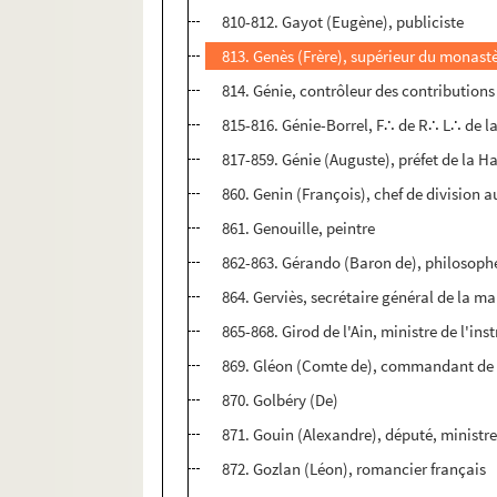
810-812. Gayot (Eugène), publiciste
813. Genès (Frère), supérieur du monast
814. Génie, contrôleur des contributions
815-816. Génie-Borrel, F∴ de R∴ L∴ de 
817-859. Génie (Auguste), préfet de la 
860. Genin (François), chef de division a
861. Genouille, peintre
862-863. Gérando (Baron de), philosoph
864. Gerviès, secrétaire général de la m
865-868. Girod de l'Ain, ministre de l'in
869. Gléon (Comte de), commandant de 
870. Golbéry (De)
871. Gouin (Alexandre), député, ministr
872. Gozlan (Léon), romancier français