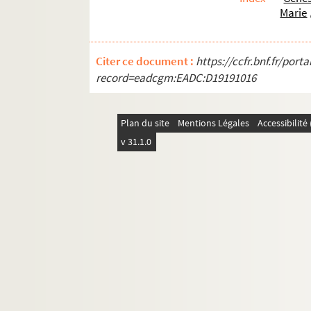
R. [Titre absent ou non renseigné]
Marie
S. [Titre absent ou non renseigné]
T. [Titre absent ou non renseigné]
Citer ce document :
https://ccfr.bnf.fr/por
V. [Titre absent ou non renseigné]
record=eadcgm:EADC:D19191016
W. [Titre absent ou non renseigné]
Plan du site
Mentions Légales
Accessibilit
v 31.1.0