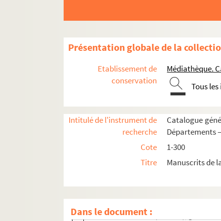
751. Fabre d'Églantine, fils du poète dr
752-758. Fabre de l'Aude (Comte), pair d
me
759. Fabre de l'Aude (M
la comtesse),
Présentation globale de la collecti
760. Fabre de l'Aude (Comte), fils du pr
761-763. Fain (Agathon-Jean-François, b
Etablissement de
Médiathèque. C
764-765. Falcon (Baron de), général de 
conservation
Tous les
766. Falgerolles, député du Tarn
767. Falloux (Comte de), homme politiq
Intitulé de l'instrument de
Catalogue génér
768. Fare (Comte), général français
recherche
Départements —
769-770. Fargues, député de l'Aude
Cote
1-300
771-772. Faure (Hippolyte), publiciste
Titre
Manuscrits de l
773. Férussac, directeur du Bulletin indus
774-775. Fesch (Joseph, cardinal), arc
776. Floret, préfet de l'Hérault
Dans le document :
777-778. Fontanes (Louis de), grand maît