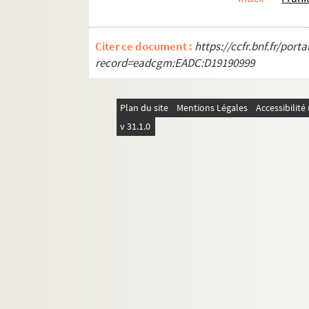
Citer ce document :
https://ccfr.bnf.fr/por
record=eadcgm:EADC:D19190999
Plan du site
Mentions Légales
Accessibilit
v 31.1.0