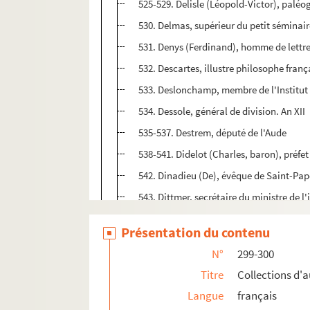
525-529. Delisle (Léopold-Victor), paléo
530. Delmas, supérieur du petit séminai
531. Denys (Ferdinand), homme de lettr
532. Descartes, illustre philosophe franç
533. Deslonchamp, membre de l'Institut
534. Dessole, général de division. An XII
535-537. Destrem, député de l'Aude
538-541. Didelot (Charles, baron), préfet
542. Dinadieu (De), évêque de Saint-Pa
543. Dittmer, secrétaire du ministre de l'
544-547. Domairon, littérateur
Présentation du contenu
548-639.
Dossier :
lettres et protestation
N°
299-300
640-641. Dougados (Jean-François), sur
Titre
Collections d'
me
642. Dougados (M
), mère du Père Ven
Langue
français
643. Doze, peintre