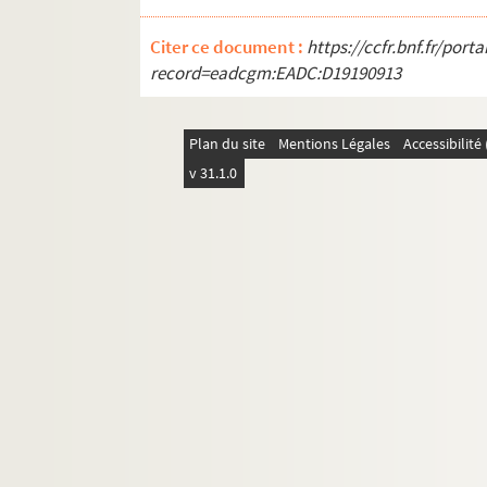
702-704. Dupré, consul, maire de Carca
705. Dupré (Léo), député de l'Aude
Citer ce document :
https://ccfr.bnf.fr/por
record=eadcgm:EADC:D19190913
706. Dupré de Saint-Maur, député de l'Y
me
707. Dupuy de Broché (M
), grande pri
Plan du site
708. Durand, ...
Mentions Légales
Accessibilit
v 31.1.0
709. Dureau (Louis), poète
710-712. Duroc (Gérard-Christophe-Miche
713. Duston, capitaine commandant la 
714. Duston (Benjamin), peintre
715. Dutar, conseiller du Roi à Castelna
716-724. Duvergier de Hauranne (Prospe
me
725. Duvergier de Hauranne (M
), fem
726. Duvivier (Sœurs Marie et Anne), du 
E. [Titre absent ou non renseigné]