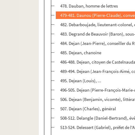
478. Dauban, homme de lettres
479-481. Daunou (Pierre-Claude), conven
482. Debarboujade, lieutenant-colonel
483. Degrand de Beauvoir (Baron), sous
484. Dejan (Jean-Pierre), conseiller du R
485. Dejean, chanoine
486-488. Dejean, citoyen de Castelnauda
489-494. Dejean (Jean-François-Aimé, com
495. Dejean (Louis), ...
496-505. Dejean (Pierre-François-Marie-A
506. Dejean (Benjamin, vicomte), littéra
507. Dejean (Charles), général
508-512. Delangle (Daniel-Bertrand), év
513-524. Delessert (Gabriel), préfet de l'