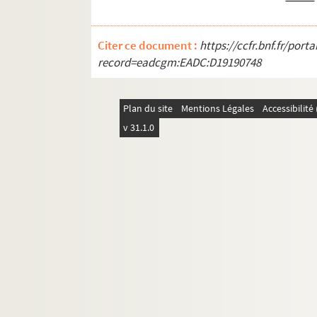
Citer ce document :
https://ccfr.bnf.fr/por
record=eadcgm:EADC:D19190748
Plan du site
Mentions Légales
Accessibilit
v 31.1.0