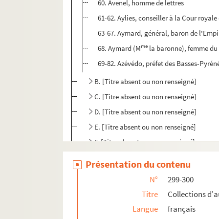
60. Avenel, homme de lettres
61-62. Aylies, conseiller à la Cour royale
63-67. Aymard, général, baron de l'Empi
me
68. Aymard (M
la baronne), femme du
69-82. Azévédo, préfet des Basses-Pyrén
B. [Titre absent ou non renseigné]
C. [Titre absent ou non renseigné]
D. [Titre absent ou non renseigné]
E. [Titre absent ou non renseigné]
F. [Titre absent ou non renseigné]
G. [Titre absent ou non renseigné]
Présentation du contenu
H. [Titre absent ou non renseigné]
N°
299-300
I. [Titre absent ou non renseigné]
Titre
Collections d'
J. [Titre absent ou non renseigné]
Langue
français
K. [Titre absent ou non renseigné]