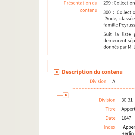
Présentation du
299 : Collecti
L. [Titre absent ou non renseigné]
contenu
300 : Collect
M. [Titre absent ou non renseigné]
l'Aude, classé
famille Peyruss
N. [Titre absent ou non renseigné]
Suit la liste
P. [Titre absent ou non renseigné]
demeurent sépa
R. [Titre absent ou non renseigné]
donnés par M. 
S. [Titre absent ou non renseigné]
T. [Titre absent ou non renseigné]
Description du contenu
V. [Titre absent ou non renseigné]
Division
A
W. [Titre absent ou non renseigné]
Division
30-31
Titre
Appert
Date
1847
Index
Apper
Berlin