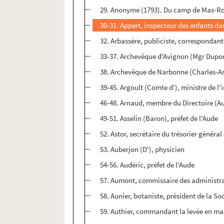
29. Anonyme (1793). Du camp de Mas-Ro
30-31. Appert, inspecteur des enfants da
32. Arbassère, publiciste, correspondant 
33-37. Archevêque d'Avignon (Mgr Dupo
38. Archevêque de Narbonne (Charles-A
39-45. Argoult (Comte d'), ministre de l'
46-48. Arnaud, membre du Directoire (Aud
49-51. Asselin (Baron), préfet de l'Aude
52. Astor, secrétaire du trésorier généra
53. Auberjon (D'), physicien
54-56. Audéric, préfet de l'Aude
57. Aumont, commissaire des administrati
58. Aunier, botaniste, président de la S
59. Authier, commandant la levée en ma