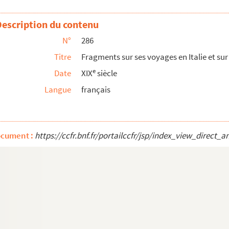
l'Hérault
ute par M. Pons de l'Hérault, mais non de sa ma...
Description du contenu
ult
N°
286
o
hâtillon
(imprimé à Paris, 1825, in-8
) et de l'
Titre
Fragments sur ses voyages en Italie et sur
ançaise. Fragments et notes de M. Pons de l'Hé...
e
Date
XIX
siècle
s de l'Hérault
Langue
français
, disposé par chapitres
lt
 de Florence, par M. Pons de l'Hérault
ocument :
https://ccfr.bnf.fr/portailccfr/jsp/index_view_dire
ns de l'Hérault
érault, sous le titre de : « Mémoire aux puis...
Pons de l'Hérault
apoléon, par M. Pons de l'Hérault
l'Hérault