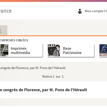
 région. Troisième série
rance
Mon compte C
 région. Copies envoyées à la Société des art...
s de Villeflour, Gourgounet, Cavanac, etc.
e
 au XIII
siècle
E
udary
CHERCHES CIBLÉES
Imprimés
Base
artenu au baron Peyrusse
multimédia
Patrimoine
o
o
e. — 1
. Réception au grade d'apprenti. — 2
 de Carcassone »
 congrès de Florence, par M. Pons de l'Hérault
e
32
degré
Notice
1 sur 1
le congrès de Florence, par M. Pons de l'Hérault
 Parfaite Vérité, du 7 janvier 1774 au 26...
t des Commandeurs réunies à l'O∴ de Carcasson...