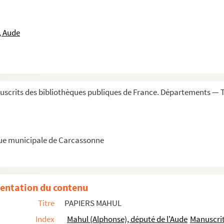
 Carcassonne, par M. Ch. Fierville, profess...
, Aude
culièrement ses voyages en Italie, de 1838 à 1...
scrits des bibliothèques publiques de France. Départements — 
ments recueillis par M. Pons de l'Hérault
ents recueillis par M. Pons de l'Hérault
recueillis par M. Pons de l'Hérault
que municipale de Carcassonne
s par M. Pons de l'Hérault
t les arts en Toscane, principalement à Floren...
 de la Ligurie, recueillis par M. Pons de l'H...
entation du contenu
t 6 juin 1832 », par M. Pons de l'Hérault
Titre
PAPIERS MAHUL
 6 juin 1832. Lettres et rapports des offici...
Index
Mahul (Alphonse), député de l'Aude
Manuscrit