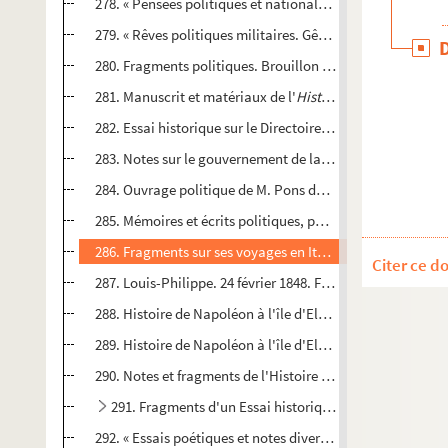
278. « Pensées politiques et nationales », par M. Pons de 
279. « Rêves politiques militaires. Gênes, 1821. » Sans do
280. Fragments politiques. Brouillon de M. Pons de l'Héra
281. Manuscrit et matériaux de l'
Histoire du congrès de C
282. Essai historique sur le Directoire de la République fr
283. Notes sur le gouvernement de la Toscane, par M. Pon
284. Ouvrage politique de M. Pons de l'Hérault. Sans titre
285. Mémoires et écrits politiques, par M. Pons de l'Hérau
286. Fragments sur ses voyages en Italie et sur le congrès
Citer ce d
287. Louis-Philippe. 24 février 1848. Fragments, par M. Po
288. Histoire de Napoléon à l'île d'Elbe, par M. Pons de l'H
289. Histoire de Napoléon à l'île d'Elbe. Copie en double
290. Notes et fragments de l'Histoire de Napoléon, de M. 
291. Fragments d'un Essai historique sur le règne de N
292. « Essais poétiques et notes diverses », de M. Pons de 