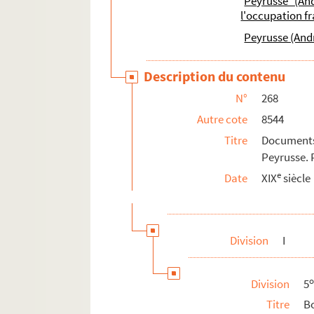
Peyrusse (An
l'occupation f
Peyrusse (And
Description du contenu
N°
268
Autre cote
8544
Titre
Documents 
Peyrusse. P
e
Date
XIX
siècle
Division
I
Division
5
Titre
B