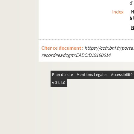
d'
Index
N
à 
N
Citer ce document :
https://ccfr.bnf.fr/por
record=eadcgm:EADC:D19190614
Plan du site
Mentions Légales
Accessibilit
v 31.1.0