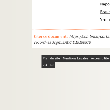
Napol
Brau
Vienn
Citer ce document :
https://ccfr.bnf.fr/por
record=eadcgm:EADC:D19190570
Plan du site
Mentions Légales
Accessibilit
v 31.1.0