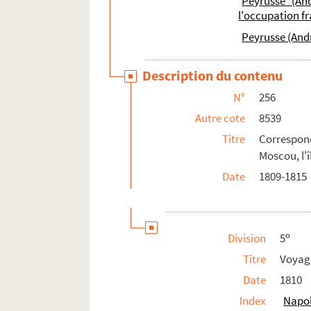
Peyrusse (An
l'occupation f
Peyrusse (And
Description du contenu
N°
256
Autre cote
8539
Titre
Correspon
Moscou, l'î
Date
1809-1815
o
Division
5
Titre
Voyage
Date
1810
Index
Napol