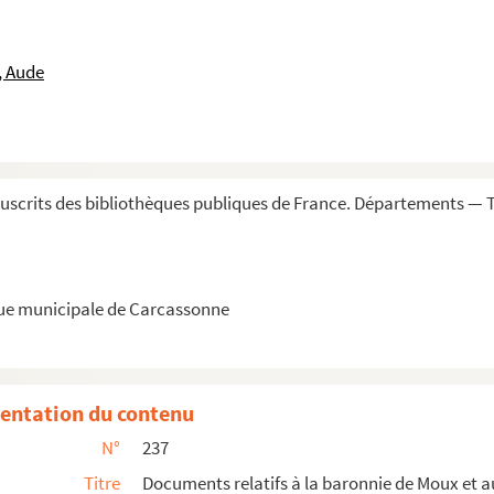
r Joachim Beaushomes à Henri Sabatier, notaire
noble Nicolas d'Alcoynes, seigneur de Durfort....
, Aude
ibert. 6 juillet 1539
 par Pierre Royx
de Faucon, évêque de Carcassonne. 14 juillet 1565
e noble Jean d'Hautpoul et Guillaume de Castera,...
scrits des bibliothèques publiques de France. Départements — 
ment, contre Jean-François d'Aban, seigneur et ...
un acte de 1282 concernant les droits des habita...
gounet et les habitants de Villeflour
que municipale de Carcassonne
sonne pour le terroir de Villeflour
 nobles du diocèse de Carcassonne pour M. Airoll...
e de Carcassonne, et noble Louis de Siran, seig...
entation du contenu
 Lestang, évêque de Carcassonne, contre les habi...
N°
237
'Aban, baron de Moux, et de Paule de Thoulouze, ...
Titre
Documents relatifs à la baronnie de Moux et au