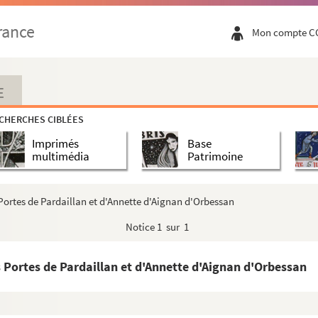
rance
Mon compte C
e la ville de Marseille, nouvel acquéreur d...
ournis par M. Vassal fils, instituteur publi...
E
CHERCHES CIBLÉES
arcassonne. Deuxième série
Imprimés
Base
 région. Troisième série
multimédia
Patrimoine
 région. Copies envoyées à la Société des art...
e Villeflour, Gourgounet, Cavanac, etc.
Portes de Pardaillan et d'Annette d'Aignan d'Orbessan
entre les consuls de Villeflour et le seigneu...
Notice
1 sur 1
eflour, et d'un fief à Cavanac, de l'an 1423
es, seigneur de Durfort, de terres sises à Moss...
 Portes de Pardaillan et d'Annette d'Aignan d'Orbessan
Moussoulens, dépendant de la seigneurie de Mou...
es Nicolas et Louis d'Alcoynes de la terre de ...