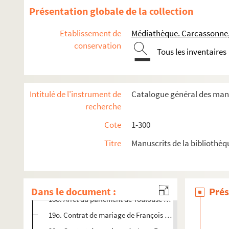
6o. Vente d'une métairie et terres sises à Moux faite pa
Présentation globale de la collection
7o. Vente d'une terre sise à Moux par Pierre Guillaumat à 
Etablissement de
Médiathèque. Carcassonne
8o. Vente d'une terre à Moux au même seigneur par Jean Gu
conservation
Tous les inventaires
9o. Vente de la moitié d'une maison sise à Moux au même
10o. Inféodation du terroir de Gourgounet pour François 
11o. Partage de la terre et seigneurie de Gourgounet entr
Intitulé de l'instrument de
Catalogue général des manu
12o. Procès entre François de Reynier, conseiller au Parle
recherche
13o. Copie d'un vidimus par le sénéchal de Carcassonne d'
Cote
1-300
14o. Accord intervenu à ce sujet entre le seigneur de Gour
Titre
Manuscrits de la bibliothè
15o. Extrait des recherches générales du diocèse de Carcas
16o. Extrait de la recherche générale des biens prétendus
17o. « Copie de transaction entre Vital de Lestang, évesqu
Dans le document :
Prés
18o. Arrêt du parlement de Toulouse en faveur de Vital de
19o. Contrat de mariage de François d'Aban, fils d'Anne d