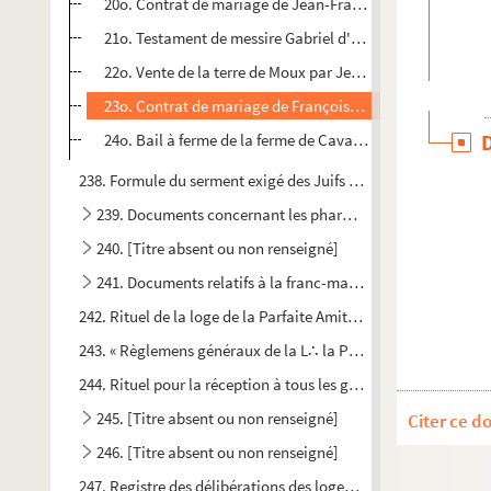
20o. Contrat de mariage de Jean-François d'Aban, cheval
21o. Testament de messire Gabriel d'Alibert, baron de Mo
22o. Vente de la terre de Moux par Jean-François d'Aban à
23o. Contrat de mariage de François-Joseph des Portes d
24o. Bail à ferme de la ferme de Cavanac par Anne-Claire 
238. Formule du serment exigé des Juifs habitant Carcassonne
239. Documents concernant les pharmaciens de Castelna
240. [Titre absent ou non renseigné]
241. Documents relatifs à la franc-maçonnerie ayant app
242. Rituel de la loge de la Parfaite Amitié O∴ de Carcassonn
243. « Règlemens généraux de la L∴ la Parfaite Amitié à l'O∴
244. Rituel pour la réception à tous les grades du premier au 
245. [Titre absent ou non renseigné]
Citer ce d
246. [Titre absent ou non renseigné]
247. Registre des délibérations des loges de Saint Jean et de la