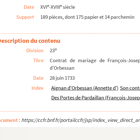
ier de Moux, et de Toinette de Bardichon
e
e
Date
XVI
-XVIII
siècle
ux
Support
189 pièces, dont 175 papier et 14 parchemin
 Gabriel d'Alibert
e Pardaillan et d'Annette d'Aignan d'Orbessan
Description du contenu
de Voisins, veuve de Gabriel-Guillaume de Siran,...
o
Division
23
e
 au XIII
siècle
Titre
Contrat de mariage de François-Josep
udary
d'Orbessan
Date
28 juin 1733
artenu au baron Peyrusse
Index
Aignan d'Orbessan (Annette d')
Son cont
o
o
e. — 1
. Réception au grade d'apprenti. — 2
Des Portes de Pardaillan (François-Josep
 de Carcassone »
e
32
degré
ocument :
https://ccfr.bnf.fr/portailccfr/jsp/index_view_dire
 Parfaite Vérité, du 7 janvier 1774 au 26...