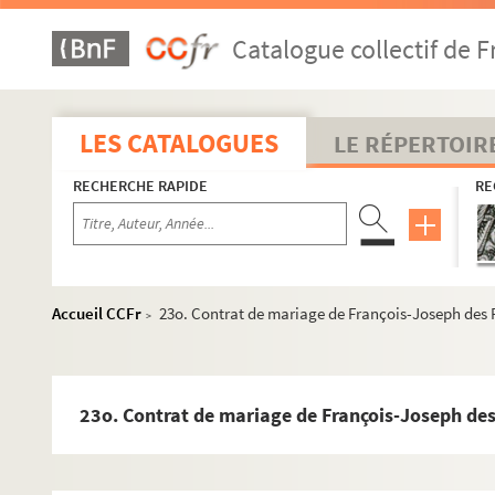
229. Plans des ponts du diocèse de Narbonne
Catalogue collectif de F
230. « Mémoire pour M. de Poulhariez de Saint-André, citoyen d
231. Poésies patoises, attribuées à M. Samary, curé de la cité
232. Renseignements archéologiques sur la commune de Payra, f
LES CATALOGUES
LE RÉPERTOIR
233. Documents relatifs à Carcassonne. Première série
RECHERCHE RAPIDE
RE
234. Dossier de pièces diverses relatives à l'histoire de C
235. Documents relatifs à l'histoire de Carcassonne et de la
236. Documents relatifs à l'histoire de Carcassonne et de la
237. Documents relatifs à la baronnie de Moux et aux terres d
Accueil CCFr
23o. Contrat de mariage de François-Joseph des 
>
1o. Extrait du procès-verbal du commissaire et transaction 
2o. Contrat de vente de la terre de Gourgounet, fief de Vill
3o. Échange entre Jean Brau de Mossan et Nicolas d'Alcoyn
23o. Contrat de mariage de François-Joseph des
4o. Vente et cession par retrait féodal de terres sises à 
5o. Quittance du chapitre de Saint-Just de Narbonne à nobl