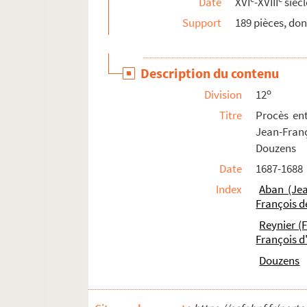
Date
XVI
-XVIII
siècl
PAPIERS MAHUL
Support
189 pièces, do
299-300. Collections d'autographes
Description du contenu
o
Division
12
Titre
Procès ent
Jean-Franç
Douzens
Date
1687-1688
Index
Aban (Jea
François d
Reynier (F
François d
Douzens