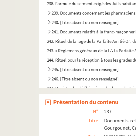
238. Formule du serment exigé des Juifs habita
239. Documents concernant les pharmaciens
240. [Titre absent ou non renseigné]
241. Documents relatifs à la franc-maçonner
242. Rituel de la loge de la Parfaite Amitié O∴ 
243. « Règlemens généraux de la L∴ la Parfaite 
244. Rituel pour la réception à tous les grades 
245. [Titre absent ou non renseigné]
246. [Titre absent ou non renseigné]
247. Registre des délibérations des loges de Saint
248. Registre des délibérations de la R∴ L∴ R∴ 
Présentation du contenu
249. Catalogue des livres appartenant à des ém
N°
237
250. « Étude sur les manuscrits de la Bibliothèq
Titre
Documents rela
251. Généalogie de la famille de Gaulejac, de 13
Gourgounet, Ca
PAPIERS A. PEYRUSSE
e
e