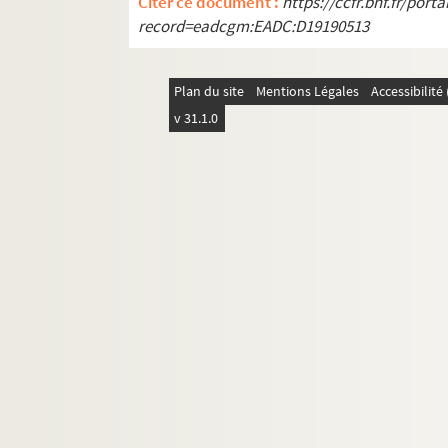
Citer ce document :
https://ccfr.bnf.fr/por
record=eadcgm:EADC:D19190513
Plan du site
Mentions Légales
Accessibilit
v 31.1.0