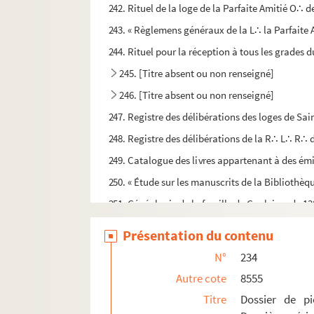
242. Rituel de la loge de la Parfaite Amitié O∴ 
243. « Règlemens généraux de la L∴ la Parfaite 
244. Rituel pour la réception à tous les grades 
245. [Titre absent ou non renseigné]
246. [Titre absent ou non renseigné]
247. Registre des délibérations des loges de Saint
248. Registre des délibérations de la R∴ L∴ R∴ 
249. Catalogue des livres appartenant à des ém
250. « Étude sur les manuscrits de la Bibliothèq
251. Généalogie de la famille de Gaulejac, de 13
PAPIERS A. PEYRUSSE
Présentation du contenu
PAPIERS MAHUL
N°
234
299-300. Collections d'autographes
Autre cote
8555
Titre
Dossier de pi