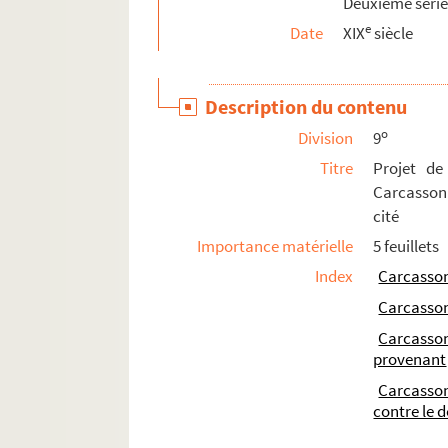
Deuxième séri
e
Date
XIX
siècle
Description du contenu
o
Division
9
Titre
Projet de
Carcassonn
cité
Importance matérielle
5 feuillets
Index
Carcasso
Carcasso
Carcasso
provenant
Carcasso
contre le 