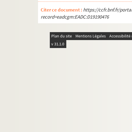
Citer ce document :
https://ccfr.bnf.fr/por
record=eadcgm:EADC:D19190476
Plan du site
Mentions Légales
Accessibilit
v 31.1.0