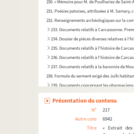
230. « Mémoire pour M. de Poulhariez de Saint-An
231. Poésies patoises, attribuées à M. Samary, c
232. Renseignements archéologiques sur la commu
233. Documents relatifs à Carcassonne. Premi
234. Dossier de pièces diverses relatives à l'
235. Documents relatifs à l'histoire de Carcas
236. Documents relatifs à l'histoire de Carcas
237. Documents relatifs à la baronnie de Moux
238. Formule du serment exigé des Juifs habita
239. Documents concernant les pharmaciens
240. [Titre absent ou non renseigné]
Présentation du contenu
241. Documents relatifs à la franc-maçonner
N°
217
242. Rituel de la loge de la Parfaite Amitié O∴ 
Autre cote
6942
243. « Règlemens généraux de la L∴ la Parfaite 
Titre
« Extrait des
244. Rituel pour la réception à tous les grades 