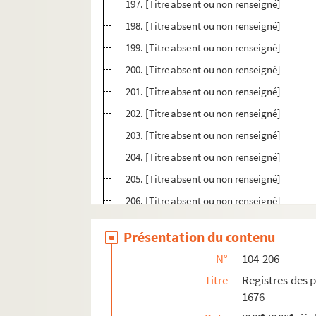
197. [Titre absent ou non renseigné]
198. [Titre absent ou non renseigné]
199. [Titre absent ou non renseigné]
200. [Titre absent ou non renseigné]
201. [Titre absent ou non renseigné]
202. [Titre absent ou non renseigné]
203. [Titre absent ou non renseigné]
204. [Titre absent ou non renseigné]
205. [Titre absent ou non renseigné]
206. [Titre absent ou non renseigné]
207. [Titre absent ou non renseigné]
Présentation du contenu
208. « Livre de compoix, cadastre ou nouvelle ext
N°
104-206
209. « Compoix du lieu de Sainte-Eulalie, au di
Titre
Registres des 
210. « Copie de la recognoissance du lieu de Vil
1676
211. Copie de la reconnaissance de Villardonnel
e
e