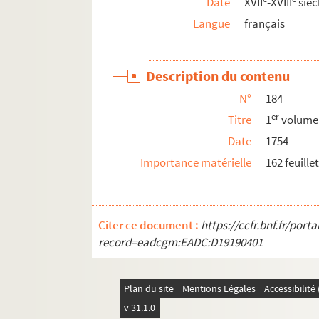
Date
XVII
-XVIII
sièc
212. « Lieve de Villardonnel, tirée des reconnoi
Langue
français
213. Registres communaux de Villardonnel, du 25
214. « Cayer du livre des estimes, compois et cad
Description du contenu
215. « Estat des sommes imposées au lieu de Ca
N°
184
216. « Extrait des reconnoissances du lieu de C
er
Titre
1
volume
217. « Extrait des nouvelles reconnoissances pa
Date
1754
218. « Reconnoissances de Canecaude, année 1
Importance matérielle
162 feuille
219. Reconnaissances de Fournes, faites par-de
220. « Liève raisonnée faite sur les reconnoissan
221. Monographie du cloître de Villemartin, ar
Citer ce document :
https://ccfr.bnf.fr/por
record=eadcgm:EADC:D19190401
222. « Correspondance du comité civil et militai
223. Documents relatifs à Montconnil et Roc
224. Plans et cartes des places fortifiées de la
Plan du site
Mentions Légales
Accessibilit
225. Plans de la seigneurie de Roullens
v 31.1.0