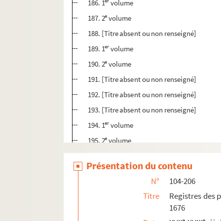
er
186. 1
volume
e
187. 2
volume
188. [Titre absent ou non renseigné]
er
189. 1
volume
e
190. 2
volume
191. [Titre absent ou non renseigné]
192. [Titre absent ou non renseigné]
193. [Titre absent ou non renseigné]
er
194. 1
volume
e
195. 2
volume
196. [Titre absent ou non renseigné]
Présentation du contenu
197. [Titre absent ou non renseigné]
N°
104-206
198. [Titre absent ou non renseigné]
Titre
Registres des 
199. [Titre absent ou non renseigné]
1676
200. [Titre absent ou non renseigné]
e
e