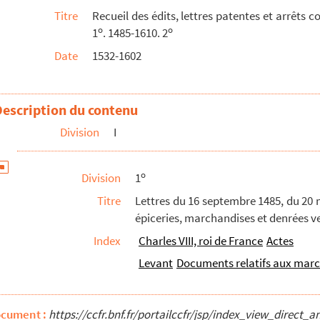
Titre
Recueil des édits, lettres patentes et arrêt
poser les sommes accordées par les États, du 13 no...
o
o
1
. 1485-1610. 2
faveur de la province de Languedoc de sa cottité ...
Date
1532-1602
e de Languedoc de l'imposition faite sur tout le ...
ontre les archevêques, évêques et barons qui n'ass...
Description du contenu
ression des commissaires enquêteurs
prétendues par le Languedoc
Division
I
rs, nobles, officiers et autres possédant des bi...
o
Division
1
les mises sur les marchandises qui montent et descendent...
Titre
Lettres du 16 septembre 1485, du 20 m
épiceries, marchandises et denrées 
Index
Charles VIII, roi de France
Actes
ommunautés feront voir l'état de leurs debtes et despe...
Levant
Documents relatifs aux mar
che des francs-fiefs et des malversations commises en la l...
ocument :
https://ccfr.bnf.fr/portailccfr/jsp/index_view_dire