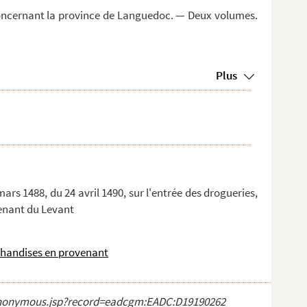
s concernant la province de Languedoc. — Deux volumes.
Plus
ars 1488, du 24 avril 1490, sur l'entrée des drogueries,
venant du Levant
chandises en provenant
ct_anonymous.jsp?record=eadcgm:EADC:D19190262