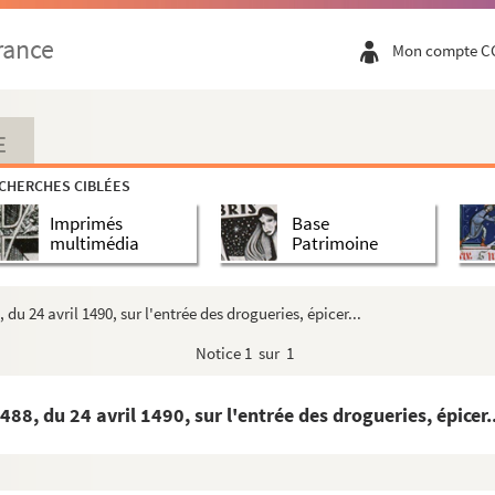
abriel de Chénier
rance
Mon compte C
é par classes et par familles, par M. Gameli...
, recueillies et rédigées par Joconde Guiba...
E
CHERCHES CIBLÉES
Imprimés
Base
multimédia
Patrimoine
des hépatiques, par C. Roumeguère
 C. Roumeguère
du 24 avril 1490, sur l'entrée des drogueries, épicer...
s Pyrénées-Orientales et de la Haute-Garonne...
Notice
1 sur 1
s opinions des anciens et des modernes et...
entre ces deux villes, par Germain Bonnet...
8, du 24 avril 1490, sur l'entrée des drogueries, épicer..
étuis, boîtes, cuillers, encriers, si...
e edificatione monasterii Crassensis, authore Ph...
rum, de Albigensibus (1229-1234) »