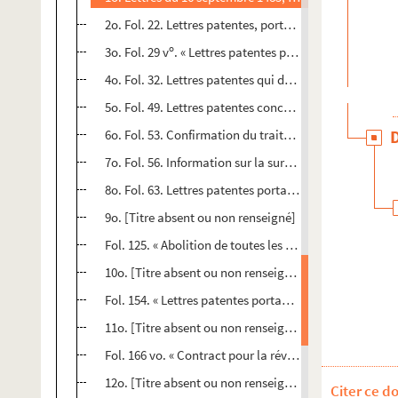
2o. Fol. 22. Lettres patentes, portant permission d'im
o
3o. Fol. 29 v
. « Lettres patentes portant décharge en 
4o. Fol. 32. Lettres patentes qui déchargent la provinc
5o. Fol. 49. Lettres patentes concernant les amendes c
6o. Fol. 53. Confirmation du traité fait pour la supp
7o. Fol. 56. Information sur la surcharge des tailles 
8o. Fol. 63. Lettres patentes portant que tous bénéficie
9o. [Titre absent ou non renseigné]
Fol. 125. « Abolition de toutes les impositions nouvel
10o. [Titre absent ou non renseigné]
Fol. 154. « Lettres patentes portant que les villes et c
11o. [Titre absent ou non renseigné]
Fol. 166 vo. « Contract pour la révocation de la recher
12o. [Titre absent ou non renseigné]
Citer ce d