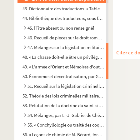
43. Dictionnaire des traductions. « Table chronologique des au
44. Bibliothèque des traducteurs, sous forme de répertoire a
45. [Titre absent ou non renseigné]
46. Recueil de pièces sur le droit romain, la propriété littér
47. Mélanges sur la législation militaire, par le même
Citer ce d
48. « La chasse doit-elle être un privilège en France ? » par M
49. « L'armée d'Orient et Mémoires d'outre-tombe de Chateau
50. Économie et décentralisation, par Gabriel de Chénier
51. Recueil sur la législation criminelle de l'armée
52. Théorie des lois criminelles militaires de la République, d
53. Réfutation de la doctrine du saint-simonisme, par L.-J. G
54. Mélanges, par L.-J. Gabriel de Chénier
55. « Conchyliologie ou traité des coquillages de mer, divis
56. « Leçons de chimie de M. Bérard, formant un cours complet