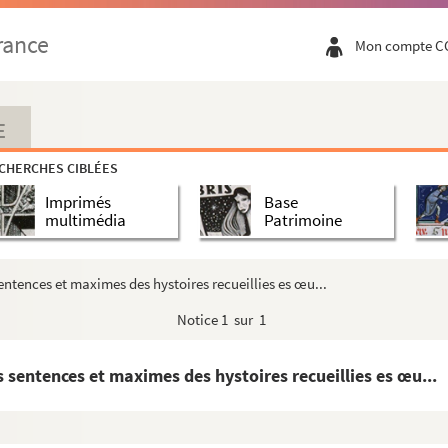
e candidatorum scholastica methodo traditum »
rance
Mon compte C
yrot, professore Sorbonico. 1688. » Table
domino Pyrot, professore Sorbonico. 1687 »
E
CHERCHES CIBLÉES
Imprimés
Base
multimédia
Patrimoine
ère de Dieu, qui contient la prédication de...
 sentences et maximes des hystoires recueillies es œu...
elaine, écrite par elle-même »
Notice
1 sur 1
 versets des Cantiques des cantiques... ju...
es sentences et maximes des hystoires recueillies es œu...
ue commun, recueillie des libertés de l'Ég...
er
pape Léon X et le roy François I
, fait à B...