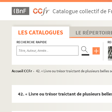
14. « Totius theologiae specimen, ad usum sacrae theologia
Catalogue collectif de F
15. « Cursus theologicus, ad usum fr. B[enedicti] Q. »
16. « Tractatus de Incarnatione, traditus a magistro domino P
17. « Tractatus de gratia, traditus a sapientissimo magistro 
LES CATALOGUES
LE RÉPERTOIR
18. Theologia moralis
RECHERCHE RAPIDE
RE
19. Sermones sanctorales
20. Psautier Incomplet
21. « Livre second. De la vie de la glorieuse Vierge Marie, m
22. « Visions de la sœur Brigide pendant l'année 1757 »
Accueil CCFr
42. « Livre ou trésor traictant de plusieurs belles
>
23. « Copie d'un cayer de la vie de la bienheureuse Mère Magd
24. « Entretiens intérieurs de la Mère Magdelaine sur quelques
25. Lettres de S. Augustin. Traduction française
42. « Livre ou trésor traictant de plusieurs bell
26. « Jurisprudence universelle de France sur le droit canoniq
27. « Traitté contenant l'explication du concordat entre le 