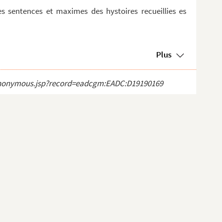
les sentences et maximes des hystoires recueillies es
Plus
ct_anonymous.jsp?record=eadcgm:EADC:D19190169