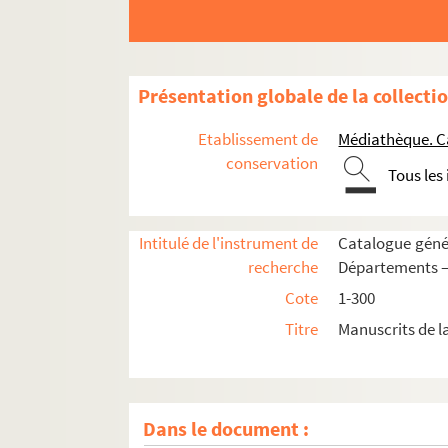
Présentation globale de la collecti
Etablissement de
Médiathèque. C
conservation
Tous les
Intitulé de l'instrument de
Catalogue génér
recherche
Départements —
Cote
1-300
Titre
Manuscrits de l
1. Biblia sacra, ex translatione S. Hieronymi
2. Biblia sacra, ex translatione S. Hieronymi
Dans le document :
3. Commentaire de Pierre Lombard sur les Épîtr