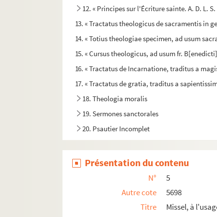
12. « Principes sur l'Écriture sainte. A. D. L. S. 
13. « Tractatus theologicus de sacramentis in gen
14. « Totius theologiae specimen, ad usum sac
15. « Cursus theologicus, ad usum fr. B[enedicti]
16. « Tractatus de Incarnatione, traditus a mag
17. « Tractatus de gratia, traditus a sapientis
18. Theologia moralis
19. Sermones sanctorales
20. Psautier Incomplet
21. « Livre second. De la vie de la glorieuse V
22. « Visions de la sœur Brigide pendant l'année
Présentation du contenu
23. « Copie d'un cayer de la vie de la bienheur
N°
5
24. « Entretiens intérieurs de la Mère Magdelain
Autre cote
5698
25. Lettres de S. Augustin. Traduction françai
Titre
Missel, à l'usa