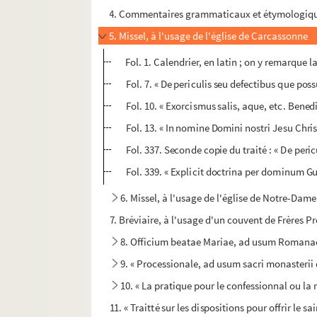
4. Commentaires grammaticaux et étymologiques s
5. Missel, à l'usage de l'église de Carcassonne
Fol. 1. Calendrier, en latin ; on y remarque l
Fol. 7. « De periculis seu defectibus que pos
Fol. 10. « Exorcismus salis, aque, etc. Bened
Fol. 13. « In nomine Domini nostri Jesu Chr
Fol. 337. Seconde copie du traité : « De peri
Fol. 339. « Explicit doctrina per dominum 
6. Missel, à l'usage de l'église de Notre-Dam
7. Bréviaire, à l'usage d'un couvent de Frères P
8. Officium beatae Mariae, ad usum Romanae
9. « Processionale, ad usum sacri monasterii 
10. « La pratique pour le confessionnal ou la 
11. « Traitté sur les dispositions pour offrir le sa