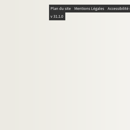
6 G 289. Tome LVIII
Plan du site
Mentions Légales
Accessibilit
6 G 290. Tome LIX
v 31.1.0
6 G 291. Tome LX
6 G 292. Tome LXI. 1779 à 1780
6 G 293. Tome LXII
6 G 294. Tome LXIII
6 G 295. Tome LXIV
6 G 296. Tome LXV
6 G 297. Tome LXVI
6 G 298. Tome LXVII
6 G 299. Tome LXVIII
6 G 300. Tome LXIX
6 G 301. Tome LXX. Table générale des volu
6 G 302-303. [Titre absent ou non renseigné]