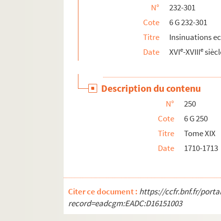
N°
232-301
6 G 275. Tome XLIV
Cote
6 G 232-301
6 G 276. Tome XLV
Titre
Insinuations e
6 G 277. Tome XLVI
e
e
Date
XVI
-XVIII
siècl
6 G 278. Tome XLVII
6 G 279. Tome XLVIII
Description du contenu
6 G 280. Tome XLIX
N°
250
6 G 281. Tome L.
Cote
6 G 250
6 G 282. Tome LI
Titre
Tome XIX
6 G 283. Tome LII
Date
1710-1713
6 G 284. Tome LIII
6 G 285. Tome LIV
6 G 286. Tome LV
Citer ce document :
https://ccfr.bnf.fr/por
6 G 287. Tome LVI
record=eadcgm:EADC:D16151003
6 G 288. Tome LVII