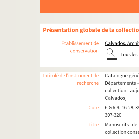
6 G 232. Tome I. « Cinquième registre pour ma
6 G 233. Tome II
Présentation globale de la collecti
6 G 234. Tome III
6 G 235. Tome IV. 1660 à 1665. — (281 feuillet
Etablissement de
Calvados. Arch
6 G 236. Tome V.
conservation
Tous les
6 G 237. Tome VI
6 G 238. Tome VII
Intitulé de l'instrument de
Catalogue génér
6 G 239. Tome VIII
recherche
Départements —
6 G 240. Tome IX
collection au
Calvados]
6 G 241. Tome X.
Cote
6 G 6-9, 16-28, 3
6 G 242. Tome XI
307-320
6 G 243. Tome XII
Titre
Manuscrits de
6 G 244. Tome XIII
collection con
6 G 245. Tome XIV