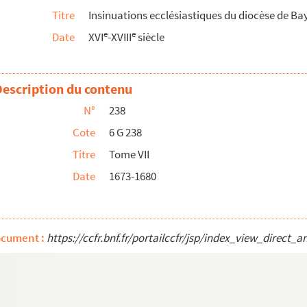
Titre
Insinuations ecclésiastiques du diocèse de Ba
e
e
Date
XVI
-XVIII
siècle
Description du contenu
N°
238
Cote
6 G 238
Titre
Tome VII
Date
1673-1680
ocument :
https://ccfr.bnf.fr/portailccfr/jsp/index_view_dire