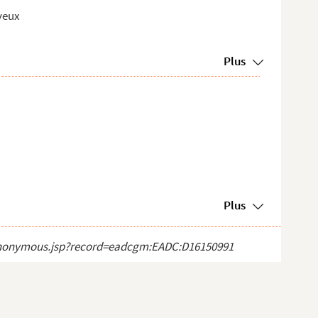
yeux
Plus
Plus
ct_anonymous.jsp?record=eadcgm:EADC:D16150991