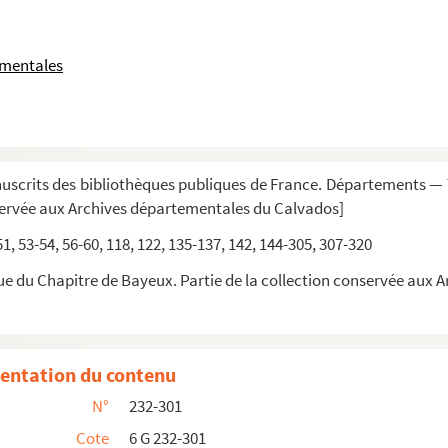
e de Bayeux
ementales
acques d’Angenne, conseiller du Roy en ses Co...
nné de Trévières »
nom du curé est indiqué pour chaque paroisse
scrits des bibliothèques publiques de France. Départements — T
servée aux Archives départementales du Calvados]
ux
 51, 53-54, 56-60, 118, 122, 135-137, 142, 144-305, 307-320
nivet, escuyer, greffier en chef des insinuations ...
ue du Chapitre de Bayeux. Partie de la collection conservée aux
re porte le titre suivant : « Registre quinzième...
entation du contenu
N°
232-301
Cote
6 G 232-301