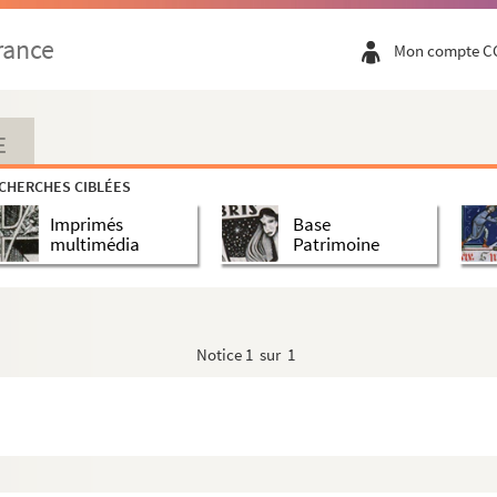
abbaye de Mondaye
rance
Mon compte C
x
yeux
t-Symphorien de Baieux pour six années finyes au jou...
E
t-Jean et de Saint-Malo de Bayeux
CHERCHES CIBLÉES
eux
Imprimés
Base
multimédia
Patrimoine
 Courtils
contenantz les héritages, rentes et revenu annuel...
Notice
1 sur 1
u prieuré de Saint-Jean-l'Évangéliste
é de Saint-Jean-l'Évangéliste)