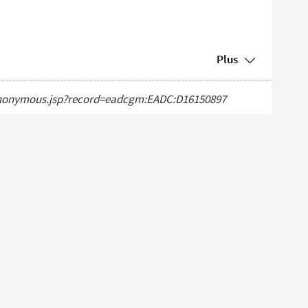
Plus
ct_anonymous.jsp?record=eadcgm:EADC:D16150897