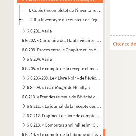
I. Copie (incomplète) de l'inventaire précédent
II. « Inventayre du cousteur de l'eglise de Baieux, dont
6 G 201. Varia
6 G 202. « Cartulaire des Hauts-vicaires, chapelains de la cha
Citer ce d
6 G 203. Procès entre le Chapitre et les Hauts-vicaires de la 
6 G 204. Varia
6 G 205. « Le compte de la recepte et mesnagerie du temporel
6 G 206-208. Le « Livre Noir » de l'évêché de Bayeux
6 G 209. «
Livre Rouge
de Neuilly. »
6 G 210. « État des revenus de l'évêché de Bayeux, en 1763 »
6 G 211. « Le journal de la recepte des rentes et revenus ap
6 G 212. Fragment de livre de compte du Chapitre, de 1522
6 G 213. « Computus anni millesimi CCCCXXXIII, redditu
6 G 214. « Le compte de la fabrique de l'église cathédrale No