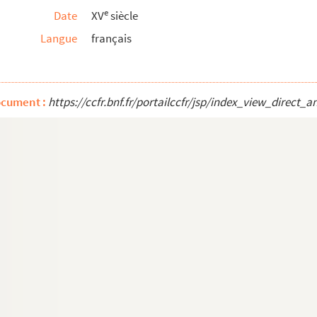
e
Date
XV
siècle
Langue
français
 le cousteur a la garde, appartenant a Jehan Fou...
pelle Saint-Martin de la Cathédrale »
ocument :
https://ccfr.bnf.fr/portailccfr/jsp/index_view_dire
Cathédrale
 de Baieux appartenant a révérend père en Dieu, m...
partenant à messieurs les doyen et chappitre de l...
s per Johannem Michaelem, canonicum et communiarium ecc...
stre Dame de Bayeux fait par moy Paul Amyl, pres...