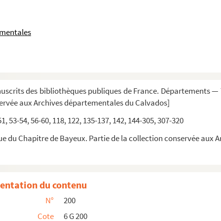
ementales
scrits des bibliothèques publiques de France. Départements — T
servée aux Archives départementales du Calvados]
noir
)
 51, 53-54, 56-60, 118, 122, 135-137, 142, 144-305, 307-320
sis » ; accedunt « Taxatio beneficiorum » et « Pa...
ue du Chapitre de Bayeux. Partie de la collection conservée aux
ensis »
entation du contenu
x et du nom des patrons »
N°
200
 ecclesie pertinentibus, facti et scripti anno D...
Cote
6 G 200