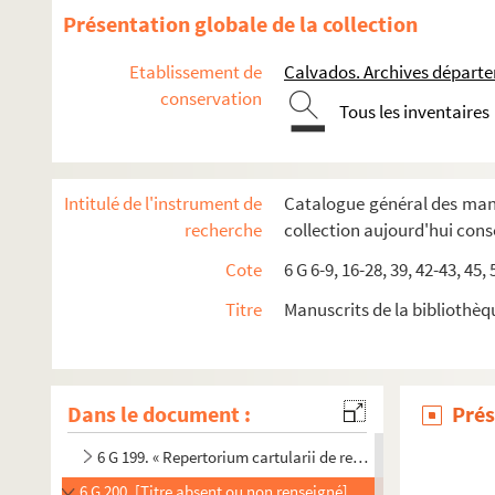
6 G 185. Registre du Bureau de la Charité de Bayeux
Présentation globale de la collection
6 G 186. Confréries et Collège de Bayeux, etc.
Etablissement de
Calvados. Archives départ
6 G 187. Varia
conservation
Tous les inventaires
6 G 188-189. Chartrier de Saint-Vigor-le-Grand
6 G 190. Régie de Saint-Vigor de Bayeux
6 G 191. Inventaire des titres du prieuré de Saint-Gabriel
Intitulé de l'instrument de
Catalogue général des manu
6 G 192. Chartes diverses
recherche
collection aujourd'hui con
6 G 193. « Cartularius antiqus ecclesie Baiocensis. » (
Livre 
Cote
6 G 6-9, 16-28, 39, 42-43, 45,
6 G 194. « Tabula beneficiorum civitatis et dyocesis Baiocen
Titre
Manuscrits de la bibliothèq
6 G 195. I. « Tabula beneficiorum civitatis et diocesis Baioc
6 G 196. Pouillé de l'archidiaconé de Caen
6 G 197. [Titre absent ou non renseigné]
Dans le document :
Prés
6 G 198. « Catalogue des bénéfices-cures du diocèse de Bayeu
6 G 199. « Repertorium cartularii de rebus fabrice Baiocensis
6 G 200. [Titre absent ou non renseigné]