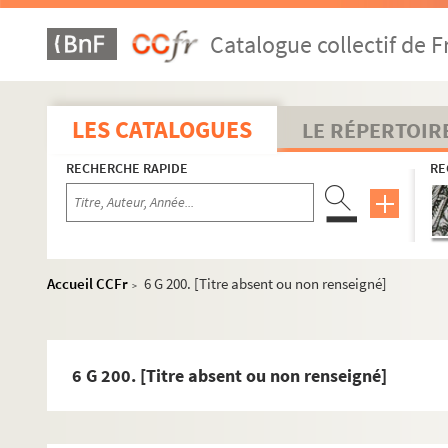
6 G 170. Chartrier du moulin de Héville, appartenant à l'
Catalogue collectif de F
6 G 171. Recueil sur la paroisse de Saint-Sauveur de Bayeu
6 G 172-173. Recueil sur la paroisse de Saint-Martin de Ba
6 G 174. « Compte du bien et revenu de la commune de Sain
LES CATALOGUES
LE RÉPERTOIR
6 G 175. Registres des délibérations des paroisses de Sain
RECHERCHE RAPIDE
RE
6 G 176. Recueil sur le monastère des Bénédictines de Bay
6 G 177. Fondation de l'abbaye des Bénédictines de Bayeux
6 G 178. Recueil sur l'église collégiale de Saint-Nicolas des
6 G 179. Pieuré de Saint-Nicolas de la Chesnaye, près Bayeux
Accueil CCFr
6 G 200. [Titre absent ou non renseigné]
>
6 G 180. « Chartrier des contracts, titres et enseignemenz, 
6 G 181. « Table générale et chronologique » du chartrier d
6 G 182. Recueil sur l'Hôtel-Dieu de Bayeux. (Ancien prieur
6 G 200. [Titre absent ou non renseigné]
6 G 183. Chartrier de l'Hôtel-Dieu de Bayeux
6 G 184. Recueil sur l'hôpital général de Bayeux