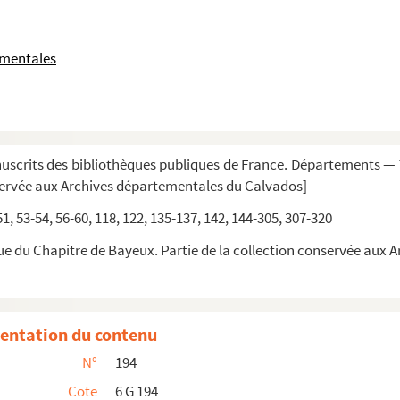
 » ; accedunt « Taxatio beneficiorum » et « Pa...
istentia in ecclesia cathedrali »
ementales
ingulas et banleucam existentia »
Fonteneto Paganelli. — Decanatus de Evrecheyo. — Decanat...
Crolleyo. — Decanatus de Dovra. — Decanatus de Maletoto ...
scrits des bibliothèques publiques de France. Départements — T
arno. — Decanatus de Vaucellis. — Decanatus de Cinguel...
servée aux Archives départementales du Calvados]
s de Campigneyo. — Decanatus de Thorigneyo. — Decanatus d...
 51, 53-54, 56-60, 118, 122, 135-137, 142, 144-305, 307-320
ue du Chapitre de Bayeux. Partie de la collection conservée aux
entation du contenu
N°
194
pascali ; secundo pro synodo hyemali »
Cote
6 G 194