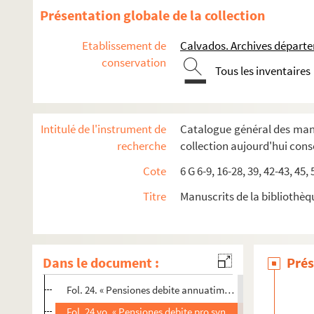
6 G 194. « Tabula beneficiorum civitatis et dyocesis Baiocensis
Présentation globale de la collection
Fol. 1. « Prebende ecclesie cathedralis et alia beneficia ex
Etablissement de
Calvados. Archives départ
Fol. 2. « Abbatie et prioratus dyocesis Baiocensis »
conservation
Tous les inventaires
Fol. 3 vo. « Apud Baiocas, beneficia in civitate et infra s
Fol. 4 vo. « In archidyaconatu Baiocensi. Decanatus de 
Fol. 9 vo. « In archidyaconatu de Cadomo. Decanatus de 
Intitulé de l'instrument de
Catalogue général des manu
Fol. 12. « In archidyaconatu de Oximo. Decanatus de Tro
recherche
collection aujourd'hui con
Fol. 15 vo. « In archidyaconatu de Citra vada. Decanatu
Cote
6 G 6-9, 16-28, 39, 42-43, 45,
Fol. 19 vo. « Apud Cadomum. — Apud Sepulcrum. — »
Titre
Manuscrits de la bibliothèq
Fol. 21. « Apud Cambremer »
Fol. 21 vo. « Abbatie et prioratus foraney »
Fol. 22. « Exempti Fiscanenses »
Dans le document :
Prés
Fol. 22 vo. « Abbates ordinis Cisterciensis »
Fol. 24. « Pensiones debite annuatim : primo pro synodo 
Fol. 24 vo. « Pensiones debite pro synodalico pascali »