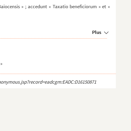
Baiocensis » ; accedunt « Taxatio beneficiorum » et «
Plus
 »
ct_anonymous.jsp?record=eadcgm:EADC:D16150871