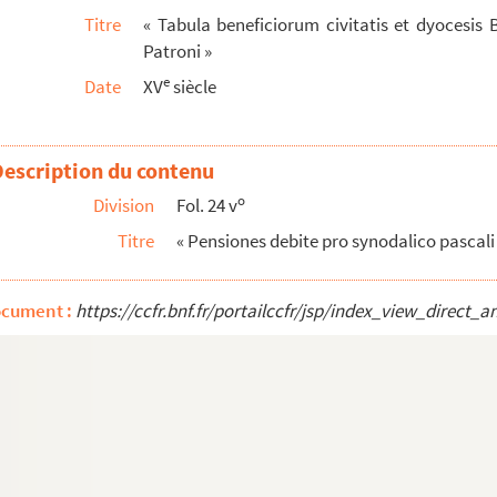
Titre
« Tabula beneficiorum civitatis et dyocesis 
Patroni »
ensis »
e
Date
XV
siècle
Description du contenu
x et du nom des patrons »
o
Division
Fol. 24 v
 ecclesie pertinentibus, facti et scripti anno D...
Titre
« Pensiones debite pro synodalico pascali
ocument :
https://ccfr.bnf.fr/portailccfr/jsp/index_view_dire
pelle Saint-Martin de la Cathédrale »
Cathédrale
 de Baieux appartenant a révérend père en Dieu, m...