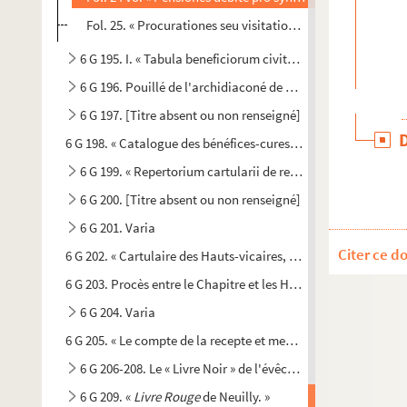
Fol. 25. « Procurationes seu visitationes »
6 G 195. I. « Tabula beneficiorum civitatis et diocesis Baioc
6 G 196. Pouillé de l'archidiaconé de Caen
6 G 197. [Titre absent ou non renseigné]
6 G 198. « Catalogue des bénéfices-cures du diocèse de Bayeu
6 G 199. « Repertorium cartularii de rebus fabrice Baiocensis
6 G 200. [Titre absent ou non renseigné]
6 G 201. Varia
Citer ce d
6 G 202. « Cartulaire des Hauts-vicaires, chapelains de la cha
6 G 203. Procès entre le Chapitre et les Hauts-vicaires de la 
6 G 204. Varia
6 G 205. « Le compte de la recepte et mesnagerie du temporel
6 G 206-208. Le « Livre Noir » de l'évêché de Bayeux
6 G 209. «
Livre Rouge
de Neuilly. »