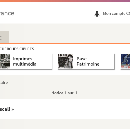
rance
Mon compte C
contenantz les héritages, rentes et revenu annuel...
u prieuré de Saint-Jean-l'Évangéliste
é de Saint-Jean-l'Évangéliste)
E
CHERCHES CIBLÉES
Imprimés
Base
multimédia
Patrimoine
ali »
Notice
1 sur 1
scali »
noir
)