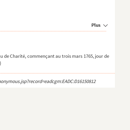
Plus
au de Charité, commençant au trois mars 1765, jour de
)
ct_anonymous.jsp?record=eadcgm:EADC:D16150812