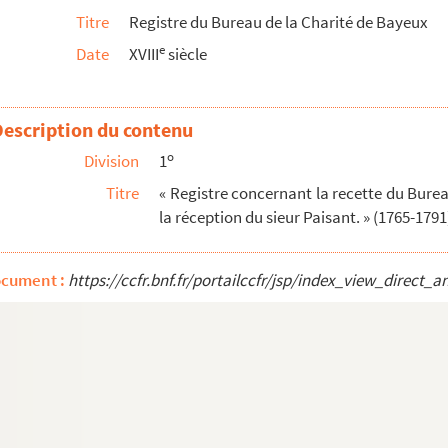
Titre
Registre du Bureau de la Charité de Bayeux
tes des dispenses de parenté et de baons et aut...
e
Date
XVIII
siècle
Description du contenu
o
Division
1
Titre
« Registre concernant la recette du Bure
la réception du sieur Paisant. » (1765-1791
noir
)
ocument :
https://ccfr.bnf.fr/portailccfr/jsp/index_view_dire
sis » ; accedunt « Taxatio beneficiorum » et « Pa...
ensis »
x et du nom des patrons »
 ecclesie pertinentibus, facti et scripti anno D...