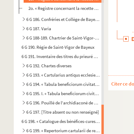
2o. « Registre concernant la recette des aumônes provenan
6 G 186. Confréries et Collège de Bayeux, etc.
6 G 187. Varia
6 G 188-189. Chartrier de Saint-Vigor-le-Grand
6 G 190. Régie de Saint-Vigor de Bayeux
6 G 191. Inventaire des titres du prieuré de Saint-Gabriel
6 G 192. Chartes diverses
6 G 193. « Cartularius antiqus ecclesie Baiocensis. » (
Livre 
Citer ce d
6 G 194. « Tabula beneficiorum civitatis et dyocesis Baiocen
6 G 195. I. « Tabula beneficiorum civitatis et diocesis Baioc
6 G 196. Pouillé de l'archidiaconé de Caen
6 G 197. [Titre absent ou non renseigné]
6 G 198. « Catalogue des bénéfices-cures du diocèse de Bayeu
6 G 199. « Repertorium cartularii de rebus fabrice Baiocensis