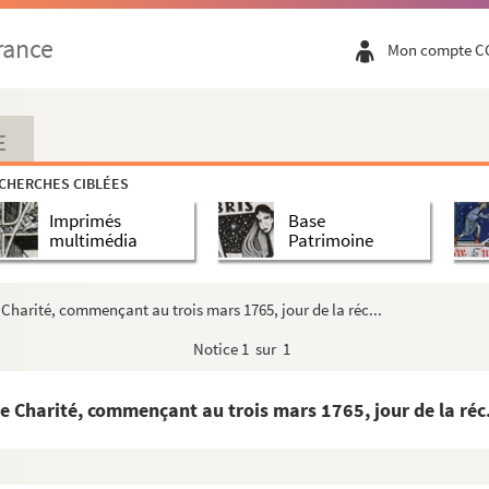
rance
Mon compte C
oien et chapitre de l'eglise de Paris, des rec...
 Campront, escuier, signeur de Maupertus »
lus grande partie le seigneur de Vierville, ...
E
amel
CHERCHES CIBLÉES
Imprimés
Base
multimédia
Patrimoine
 Charité, commençant au trois mars 1765, jour de la réc...
Notice
1 sur 1
e Charité, commençant au trois mars 1765, jour de la réc.
abbaye de Mondaye