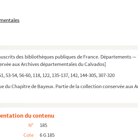
x
yeux
ementales
t-Symphorien de Baieux pour six années finyes au jou...
t-Jean et de Saint-Malo de Bayeux
eux
scrits des bibliothèques publiques de France. Départements — T
 Courtils
servée aux Archives départementales du Calvados]
 51, 53-54, 56-60, 118, 122, 135-137, 142, 144-305, 307-320
contenantz les héritages, rentes et revenu annuel...
ue du Chapitre de Bayeux. Partie de la collection conservée aux
u prieuré de Saint-Jean-l'Évangéliste
é de Saint-Jean-l'Évangéliste)
entation du contenu
N°
185
Cote
6 G 185
, commençant au trois mars 1765, jour de la réc...