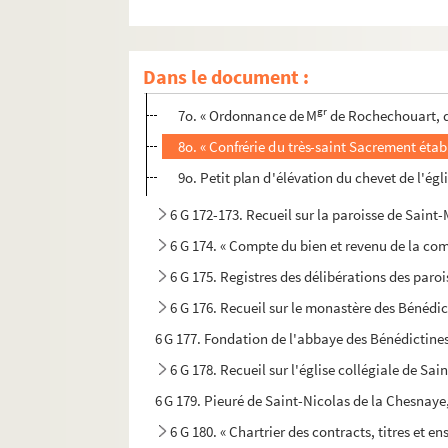
4o. « Extrait des registres du secrétariat de
gr
5o. « Ordonnances de M
de Lorraine, évêqu
Dans le document :
6o. « Pièces concernantes le droit du plat et
gr
7o. « Ordonnance de M
de Rochechouart, d
8o. « Confrérie du très-saint Sacrement établ
9o. Petit plan d'élévation du chevet de l'ég
6 G 172-173. Recueil sur la paroisse de Saint
6 G 174. « Compte du bien et revenu de la co
6 G 175. Registres des délibérations des par
6 G 176. Recueil sur le monastère des Bénédi
6 G 177. Fondation de l'abbaye des Bénédictine
6 G 178. Recueil sur l'église collégiale de Sai
6 G 179. Pieuré de Saint-Nicolas de la Chesnaye
6 G 180. « Chartrier des contracts, titres et 