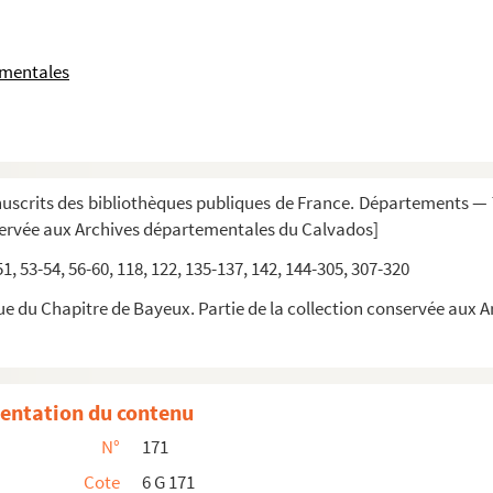
ementales
scrits des bibliothèques publiques de France. Départements — T
servée aux Archives départementales du Calvados]
 51, 53-54, 56-60, 118, 122, 135-137, 142, 144-305, 307-320
abbaye de Mondaye
ue du Chapitre de Bayeux. Partie de la collection conservée aux
octobre 1548 »
 de Sainct-Saulveur, acceptées par lesdicts p...
entation du contenu
e Chapitre. 1540-1690. (46 pièces)
N°
171
ayeux, du 13 novembre 1713, fol. 209. — Union...
Cote
6 G 171
qui défend aux chapellains de Saint Nicollas de ...