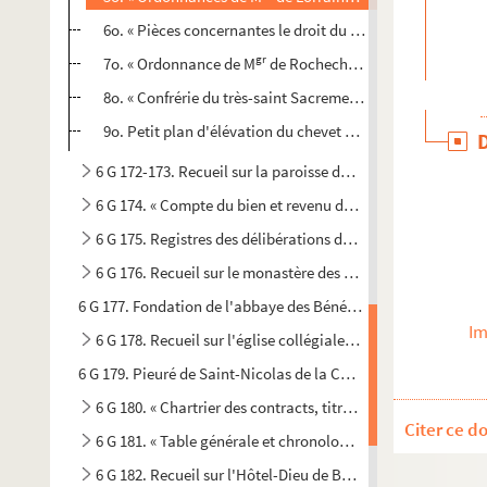
6o. « Pièces concernantes le droit du plat et de leguaire. 
gr
7o. « Ordonnance de M
de Rochechouart, du 29 novembre
8o. « Confrérie du très-saint Sacrement établie dans l'égli
9o. Petit plan d'élévation du chevet de l'église et d'une 
6 G 172-173. Recueil sur la paroisse de Saint-Martin de Ba
6 G 174. « Compte du bien et revenu de la commune de Sain
6 G 175. Registres des délibérations des paroisses de Sain
6 G 176. Recueil sur le monastère des Bénédictines de Bay
6 G 177. Fondation de l'abbaye des Bénédictines de Bayeux
Im
6 G 178. Recueil sur l'église collégiale de Saint-Nicolas des
6 G 179. Pieuré de Saint-Nicolas de la Chesnaye, près Bayeux
6 G 180. « Chartrier des contracts, titres et enseignemenz, 
Citer ce d
6 G 181. « Table générale et chronologique » du chartrier d
6 G 182. Recueil sur l'Hôtel-Dieu de Bayeux. (Ancien prieur