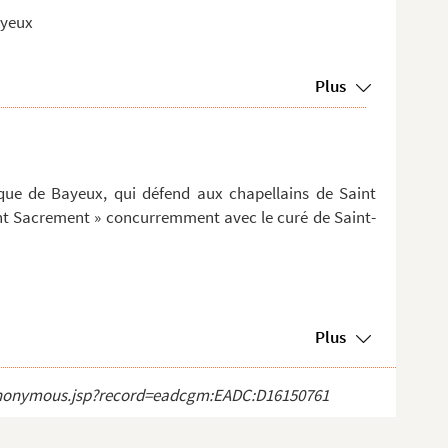
ayeux
Plus
que de Bayeux, qui défend aux chapellains de Saint
int Sacrement » concurremment avec le curé de Saint-
Plus
ct_anonymous.jsp?record=eadcgm:EADC:D16150761