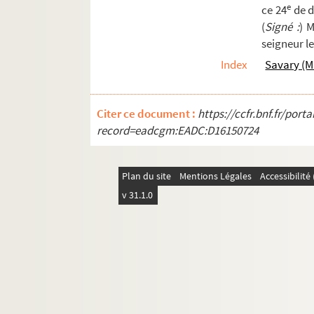
e
ce 24
de d
6 G 196. Pouillé de l'archidiaconé de Caen
(
Signé :
) 
6 G 197. [Titre absent ou non renseigné]
seigneur l
6 G 198. « Catalogue des bénéfices-cures du di
Index
Savary (M
6 G 199. « Repertorium cartularii de rebus fabr
6 G 200. [Titre absent ou non renseigné]
Citer ce document :
https://ccfr.bnf.fr/por
6 G 201. Varia
record=eadcgm:EADC:D16150724
6 G 202. « Cartulaire des Hauts-vicaires, chapel
6 G 203. Procès entre le Chapitre et les Hauts-vi
Plan du site
Mentions Légales
Accessibilit
6 G 204. Varia
v 31.1.0
6 G 205. « Le compte de la recepte et mesnageri
6 G 206-208. Le « Livre Noir » de l'évêché de 
6 G 209. «
Livre Rouge
de Neuilly. »
6 G 210. « État des revenus de l'évêché de Bayeu
6 G 211. « Le journal de la recepte des rentes