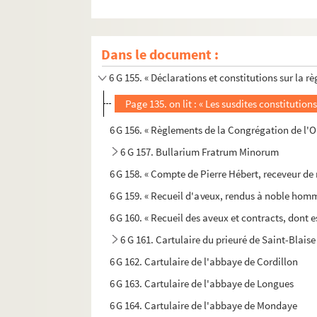
6 G 152. « Tableau de l'ancien luminaire de la c
6 G 153. « Tableau des chapelles de la cathédra
Dans le document :
6 G 154. Recueil de pièces sur saint Exupère, 
6 G 155. « Déclarations et constitutions sur la r
Page 135. on lit : « Les susdites constitution
6 G 156. « Règlements de la Congrégation de l'Or
6 G 157. Bullarium Fratrum Minorum
6 G 158. « Compte de Pierre Hébert, receveur de m
6 G 159. « Recueil d'aveux, rendus à noble hom
6 G 160. « Recueil des aveux et contracts, dont est
6 G 161. Cartulaire du prieuré de Saint-Blai
6 G 162. Cartulaire de l'abbaye de Cordillon
6 G 163. Cartulaire de l'abbaye de Longues
6 G 164. Cartulaire de l'abbaye de Mondaye