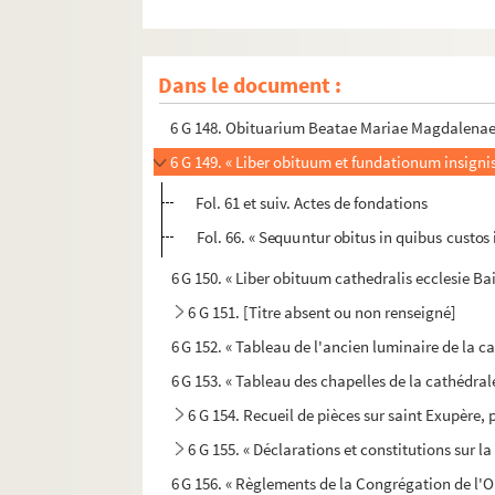
6 G 145. « Le libvre des obitz de la parroisse de C
6 G 146. Obituarium Sancti Nicholai de Hortis 
Dans le document :
6 G 147. Obituarium sancti Nicholai de Horti
6 G 148. Obituarium Beatae Mariae Magdalenae
6 G 149. « Liber obituum et fundationum insigni
Fol. 61 et suiv. Actes de fondations
Fol. 66. « Sequuntur obitus in quibus custo
6 G 150. « Liber obituum cathedralis ecclesie Bai
6 G 151. [Titre absent ou non renseigné]
6 G 152. « Tableau de l'ancien luminaire de la c
6 G 153. « Tableau des chapelles de la cathédra
6 G 154. Recueil de pièces sur saint Exupère, 
6 G 155. « Déclarations et constitutions sur l
6 G 156. « Règlements de la Congrégation de l'Or