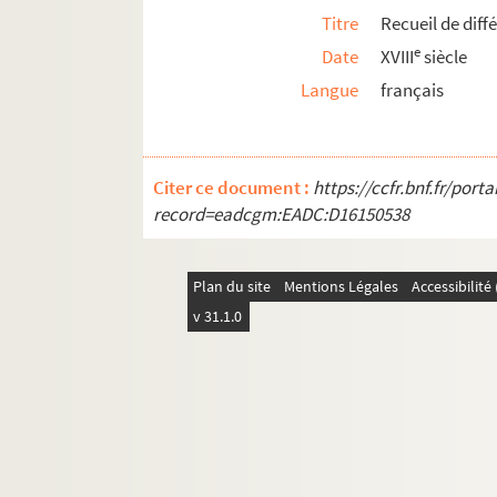
Titre
Recueil de dif
e
Date
XVIII
siècle
Langue
français
Citer ce document :
https://ccfr.bnf.fr/por
record=eadcgm:EADC:D16150538
Plan du site
Mentions Légales
Accessibilit
v 31.1.0