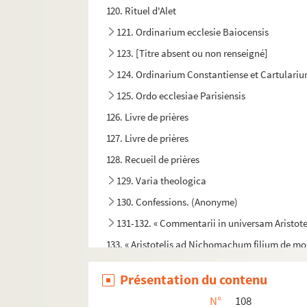
120. Rituel d'Alet
121. Ordinarium ecclesie Baiocensis
123. [Titre absent ou non renseigné]
124. Ordinarium Constantiense et Cartulari
125. Ordo ecclesiae Parisiensis
126. Livre de prières
127. Livre de prières
128. Recueil de prières
129. Varia theologica
130. Confessions. (Anonyme)
131-132. « Commentarii in universam Aristote
133. « Aristotelis ad Nichomachum filium de mor
134. [Titre absent ou non renseigné]
Présentation du contenu
138-140. Catalogue analytique de la bibliot
N°
108