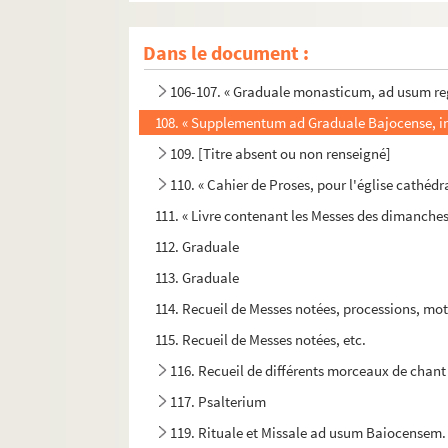
98-101. Antiphonarium ad usum Bajocensem
Dans le document :
102-105. « Graduale monasticum, ad usum rega
106-107. « Graduale monasticum, ad usum rega
108. « Supplementum ad Graduale Bajocense, in u
109. [Titre absent ou non renseigné]
110. « Cahier de Proses, pour l'église cathéd
111. « Livre contenant les Messes des dimanches et
112. Graduale
113. Graduale
114. Recueil de Messes notées, processions, mote
115. Recueil de Messes notées, etc.
116. Recueil de différents morceaux de chant
117. Psalterium
119. Rituale et Missale ad usum Baiocensem.