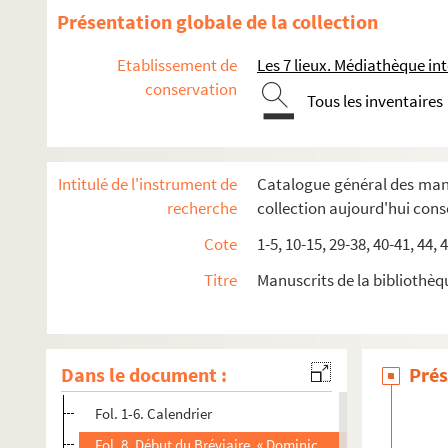
65. Commemorationes ad Vesperas et ad Laudes
Présentation globale de la collection
66. « Regule de accentu Epistolarum et Evangeliorum »
Etablissement de
Les 7 lieux. Médiathèque 
67. Lectionarium ad usum ecclesiae Baiocensis
conservation
68. Lectionarium ad usum ecclesie Baiocensis
Tous les inventaires
69. Lectionarium ad usum ecclesie Baiocensis
70. Breviarium ad usum Baiocensem
Intitulé de l'instrument de
Catalogue général des manu
71. Breviarium ad usum Baiocensem
recherche
collection aujourd'hui con
72. Breviarium ad usum Baiocensem
Cote
1-5, 10-15, 29-38, 40-41, 44, 
73. Breviarium ad usum Baiocensem. (Noté)
Titre
Manuscrits de la bibliothèq
74. Breviarium ad usum Baiocensem. (Noté)
75. Breviarium ad usum Baiocensem
76. Breviarium ad usum Baiocensem
Dans le document :
Prés
77. Breviarium ad usum Baiocensem
Fol. 1-6. Calendrier
Fol. 8. Début du Bréviaire. « Dominica prima Adventus »