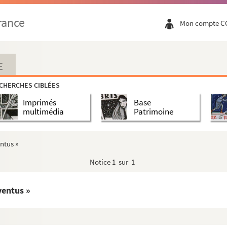
s causes de mariage »
rance
Mon compte C
et Novi Testamenti, ordine alphabetico, retro...
E
CHERCHES CIBLÉES
nis sancti Augustini, conventus Baiocensis, ...
Imprimés
Base
multimédia
Patrimoine
ntus »
Notice
1 sur 1
uçon
ventus »
is cujusque anni, Paschae, Pentecostes, etc......
cclesie Bajocensis