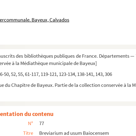
intercommunale. Bayeux, Calvados
scrits des bibliothèques publiques de France. Départements — T
servée à la Médiathèque municipale de Bayeux]
46-50, 52, 55, 61-117, 119-121, 123-134, 138-141, 143, 306
ue du Chapitre de Bayeux. Partie de la collection conservée à l
entation du contenu
N°
77
Titre
Breviarium ad usum Baiocensem