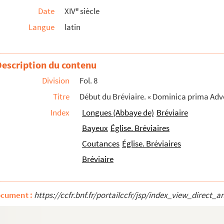
e
Date
XIV
siècle
Langue
latin
Description du contenu
n. » (Noté)
Division
Fol. 8
Titre
Début du Bréviaire. « Dominica prima Adv
Index
Longues (Abbaye de)
Bréviaire
Bayeux
Église. Bréviaires
Coutances
Église. Bréviaires
Bréviaire
ocument :
https://ccfr.bnf.fr/portailccfr/jsp/index_view_dire
. de Cheylus, episcopi Bajocensis »