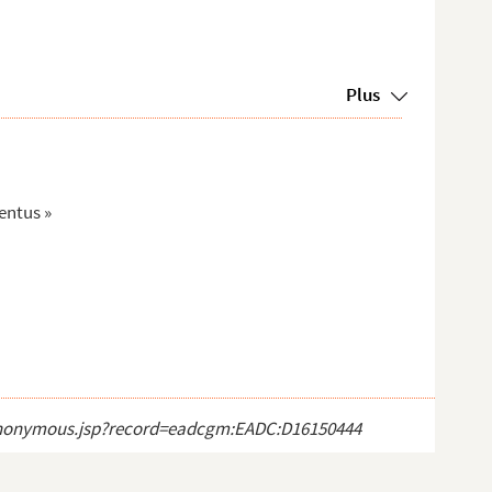
Plus
entus »
ct_anonymous.jsp?record=eadcgm:EADC:D16150444