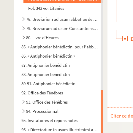
Fol. 343 vo. Litanies
78. Breviarium ad usum abbatiae de Longis
79. Breviarum ad usum Constantiensem
80. Livre d'Heures
85. « Antiphonier bénédictin, pour l'abbaye royale de Cordillo
86. « Antiphonier bénédictin »
87. Antiphonier bénédictin
88. Antiphonier bénédictin
89-91. Antiphonier bénédictin
92. Office des Ténèbres
93. Office des Ténèbres
94. Processionnal
Citer ce d
95. Invitatoires et répons notés
96. « Directorium in usum illustrissimi ac reverendissimi D. D