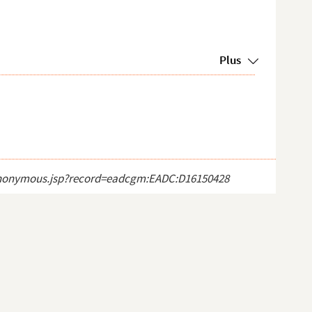
Plus
ct_anonymous.jsp?record=eadcgm:EADC:D16150428