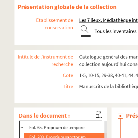
63. « Missale Baiocense festorum principalium primae class
Présentation globale de la collection
64. « Commemorationes ad Vesperas et Laudes » ad usum e
Etablissement de
Les 7 lieux. Médiathèque 
65. Commemorationes ad Vesperas et ad Laudes
conservation
66. « Regule de accentu Epistolarum et Evangeliorum »
Tous les inventaires
67. Lectionarium ad usum ecclesiae Baiocensis
68. Lectionarium ad usum ecclesie Baiocensis
Intitulé de l'instrument de
Catalogue général des manu
69. Lectionarium ad usum ecclesie Baiocensis
recherche
collection aujourd'hui con
70. Breviarium ad usum Baiocensem
Cote
1-5, 10-15, 29-38, 40-41, 44, 
71. Breviarium ad usum Baiocensem
Titre
Manuscrits de la bibliothèq
72. Breviarium ad usum Baiocensem
73. Breviarium ad usum Baiocensem. (Noté)
74. Breviarium ad usum Baiocensem. (Noté)
Dans le document :
Prés
Fol. 62. Litanies. (Il n'y a que le nom de saint Vigor co
Fol. 65. Proprium de tempore
Fol. 209. Proprium sanctorum