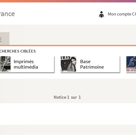
rance
Mon compte C
rimonio
s causes de mariage »
E
et Novi Testamenti, ordine alphabetico, retro...
CHERCHES CIBLÉES
Imprimés
Base
multimédia
Patrimoine
nis sancti Augustini, conventus Baiocensis, ...
Notice
1 sur 1
uçon