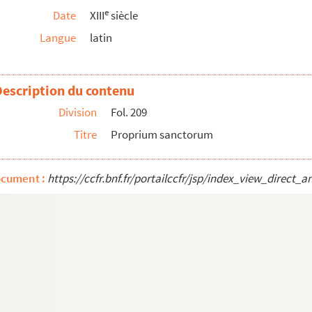
e
Date
XIII
siècle
Langue
latin
Description du contenu
Division
Fol. 209
Titre
Proprium sanctorum
ocument :
https://ccfr.bnf.fr/portailccfr/jsp/index_view_dire
n. » (Noté)