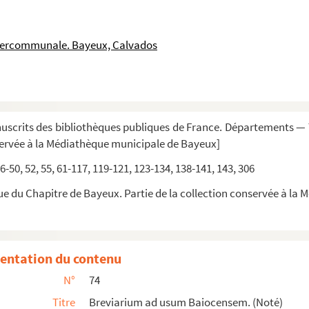
is cujusque anni, Paschae, Pentecostes, etc......
cclesie Bajocensis
intercommunale. Bayeux, Calvados
scrits des bibliothèques publiques de France. Départements — T
servée à la Médiathèque municipale de Bayeux]
46-50, 52, 55, 61-117, 119-121, 123-134, 138-141, 143, 306
ue du Chapitre de Bayeux. Partie de la collection conservée à l
entation du contenu
mme évêque de Bayeux)
N°
74
Titre
Breviarium ad usum Baiocensem. (Noté)